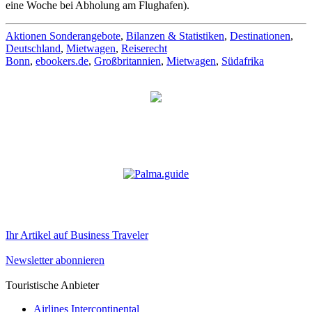
eine Woche bei Abholung am Flughafen).
Aktionen Sonderangebote
,
Bilanzen & Statistiken
,
Destinationen
,
Deutschland
,
Mietwagen
,
Reiserecht
Bonn
,
ebookers.de
,
Großbritannien
,
Mietwagen
,
Südafrika
Ihr Artikel auf Business Traveler
Newsletter abonnieren
Touristische Anbieter
Airlines Intercontinental