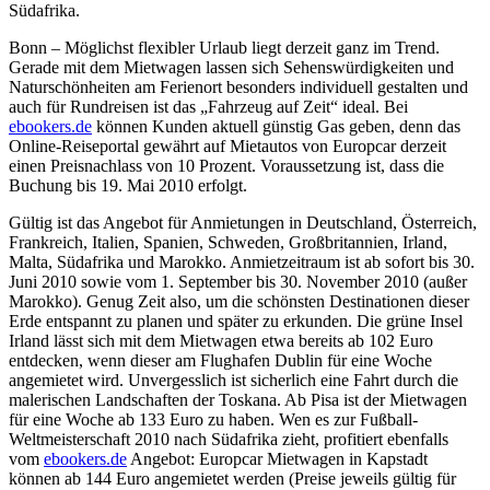
Südafrika.
Bonn – Möglichst flexibler Urlaub liegt derzeit ganz im Trend.
Gerade mit dem Mietwagen lassen sich Sehenswürdigkeiten und
Naturschönheiten am Ferienort besonders individuell gestalten und
auch für Rundreisen ist das „Fahrzeug auf Zeit“ ideal. Bei
ebookers.de
können Kunden aktuell günstig Gas geben, denn das
Online-Reiseportal gewährt auf Mietautos von Europcar derzeit
einen Preisnachlass von 10 Prozent. Voraussetzung ist, dass die
Buchung bis 19. Mai 2010 erfolgt.
Gültig ist das Angebot für Anmietungen in Deutschland, Österreich,
Frankreich, Italien, Spanien, Schweden, Großbritannien, Irland,
Malta, Südafrika und Marokko. Anmietzeitraum ist ab sofort bis 30.
Juni 2010 sowie vom 1. September bis 30. November 2010 (außer
Marokko). Genug Zeit also, um die schönsten Destinationen dieser
Erde entspannt zu planen und später zu erkunden. Die grüne Insel
Irland lässt sich mit dem Mietwagen etwa bereits ab 102 Euro
entdecken, wenn dieser am Flughafen Dublin für eine Woche
angemietet wird. Unvergesslich ist sicherlich eine Fahrt durch die
malerischen Landschaften der Toskana. Ab Pisa ist der Mietwagen
für eine Woche ab 133 Euro zu haben. Wen es zur Fußball-
Weltmeisterschaft 2010 nach Südafrika zieht, profitiert ebenfalls
vom
ebookers.de
Angebot: Europcar Mietwagen in Kapstadt
können ab 144 Euro angemietet werden (Preise jeweils gültig für