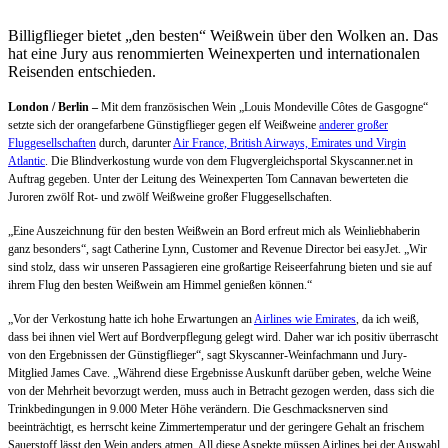
Billigflieger bietet „den besten“ Weißwein über den Wolken an. Das
hat eine Jury aus renommierten Weinexperten und internationalen
Reisenden entschieden.
London / Berlin –
Mit dem französischen Wein „Louis Mondeville Côtes de Gasgogne“
setzte sich der orangefarbene Günstigflieger gegen elf Weißweine
anderer großer
Fluggesellschaften
durch, darunter
Air France, British Airways, Emirates und Virgin
Atlantic
. Die Blindverkostung wurde von dem Flugvergleichsportal Skyscanner.net in
Auftrag gegeben. Unter der Leitung des Weinexperten Tom Cannavan bewerteten die
Juroren zwölf Rot- und zwölf Weißweine großer Fluggesellschaften.
„Eine Auszeichnung für den besten Weißwein an Bord erfreut mich als Weinliebhaberin
ganz besonders“, sagt Catherine Lynn, Customer and Revenue Director bei easyJet. „Wir
sind stolz, dass wir unseren Passagieren eine großartige Reiseerfahrung bieten und sie auf
ihrem Flug den besten Weißwein am Himmel genießen können.“
„Vor der Verkostung hatte ich hohe Erwartungen an
Airlines wie Emirates
, da ich weiß,
dass bei ihnen viel Wert auf Bordverpflegung gelegt wird. Daher war ich positiv überrascht
von den Ergebnissen der Günstigflieger“, sagt Skyscanner-Weinfachmann und Jury-
Mitglied James Cave. „Während diese Ergebnisse Auskunft darüber geben, welche Weine
von der Mehrheit bevorzugt werden, muss auch in Betracht gezogen werden, dass sich die
Trinkbedingungen in 9.000 Meter Höhe verändern. Die Geschmacksnerven sind
beeinträchtigt, es herrscht keine Zimmertemperatur und der geringere Gehalt an frischem
Sauerstoff lässt den Wein anders atmen. All diese Aspekte müssen Airlines bei der Auswahl