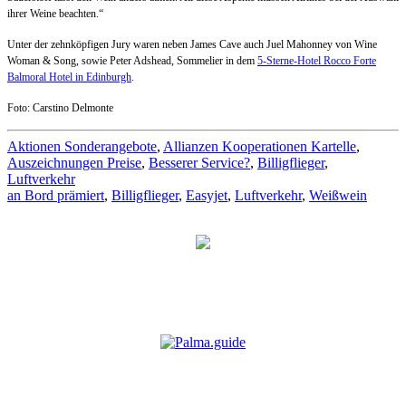
ihrer Weine beachten.“
Unter der zehnköpfigen Jury waren neben James Cave auch Juel Mahonney von Wine
Woman & Song, sowie Peter Adshead, Sommelier in dem
5-Sterne-Hotel Rocco Forte
Balmoral Hotel in Edinburgh
.
Foto: Carstino Delmonte
Aktionen Sonderangebote
,
Allianzen Kooperationen Kartelle
,
Auszeichnungen Preise
,
Besserer Service?
,
Billigflieger
,
Luftverkehr
an Bord prämiert
,
Billigflieger
,
Easyjet
,
Luftverkehr
,
Weißwein