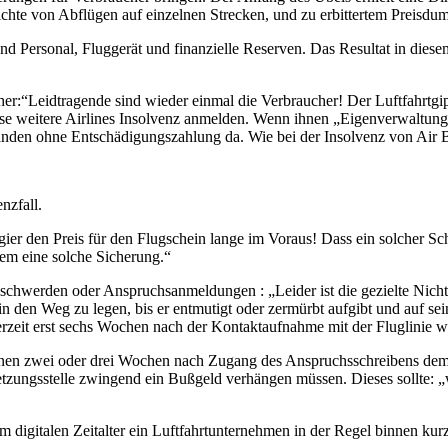
chte von Abflügen auf einzelnen Strecken, und zu erbittertem Preisdum
end Personal, Fluggerät und finanzielle Reserven. Das Resultat in dies
:“Leidtragende sind wieder einmal die Verbraucher! Der Luftfahrtgipfe
e weitere Airlines Insolvenz anmelden. Wenn ihnen „Eigenverwaltung“ g
den ohne Entschädigungszahlung da. Wie bei der Insolvenz von Air Berl
nzfall.
gier den Preis für den Flugschein lange im Voraus! Dass ein solcher Sc
gem eine solche Sicherung.“
schwerden oder Anspruchsanmeldungen : „Leider ist die gezielte Nichti
n den Weg zu legen, bis er entmutigt oder zermürbt aufgibt und auf sein
derzeit erst sechs Wochen nach der Kontaktaufnahme mit der Fluglinie 
 binnen zwei oder drei Wochen nach Zugang des Anspruchsschreibens dem
hsetzungsstelle zwingend ein Bußgeld verhängen müssen. Dieses sollte:
 digitalen Zeitalter ein Luftfahrtunternehmen in der Regel binnen kurze