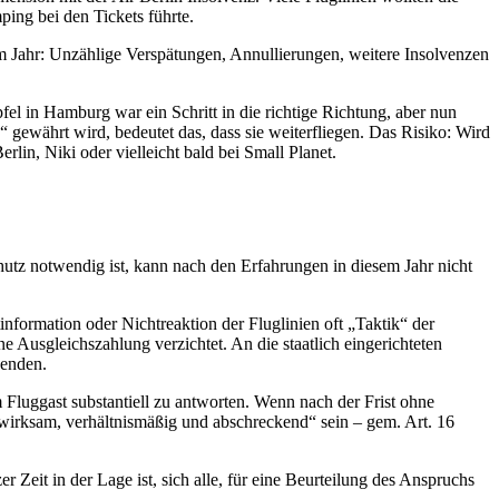
ping bei den Tickets führte.
em Jahr: Unzählige Verspätungen, Annullierungen, weitere Insolvenzen
l in Hamburg war ein Schritt in die richtige Richtung, aber nun
ewährt wird, bedeutet das, dass sie weiterfliegen. Das Risiko: Wird
in, Niki oder vielleicht bald bei Small Planet.
hutz notwendig ist, kann nach den Erfahrungen in diesem Jahr nicht
nformation oder Nichtreaktion der Fluglinien oft „Taktik“ der
e Ausgleichszahlung verzichtet. An die staatlich eingerichteten
wenden.
 Fluggast substantiell zu antworten. Wenn nach der Frist ohne
 „wirksam, verhältnismäßig und abschreckend“ sein – gem. Art. 16
r Zeit in der Lage ist, sich alle, für eine Beurteilung des Anspruchs