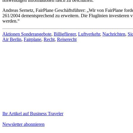
notwendigen Informationen rasch zu beschaffen.“
Andreas Sernetz, FairPlane Geschäftsführer: „Wir von FairPlane forde
261/2004 dementsprechend zu erweitern. Die Fluglinien investieren v
werden.“
Aktionen Sonderangebote
,
Billigflieger
,
Luftverkehr
,
Nachrichten
,
Si
Air Berlin
,
Fairplane
,
Recht
,
Reiserecht
Ihr Artikel auf Business Traveler
Newsletter abonnieren