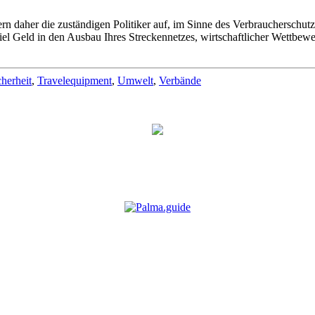
rn daher die zuständigen Politiker auf, im Sinne des Verbraucherschut
iel Geld in den Ausbau Ihres Streckennetzes, wirtschaftlicher Wettbew
cherheit
,
Travelequipment
,
Umwelt
,
Verbände