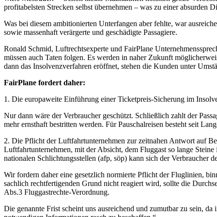
profitabelsten Strecken selbst übernehmen – was zu einer absurden Di
Was bei diesem ambitionierten Unterfangen aber fehlte, war ausreich
sowie massenhaft verärgerte und geschädigte Passagiere.
Ronald Schmid, Luftrechtsexperte und FairPlane Unternehmenssprecher
müssen auch Taten folgen. Es werden in naher Zukunft möglicherweis
dann das Insolvenzverfahren eröffnet, stehen die Kunden unter Umstän
FairPlane fordert daher:
1. Die europaweite Einführung einer Ticketpreis-Sicherung im Insolve
Nur dann wäre der Verbraucher geschützt. Schließlich zahlt der Passa
mehr ernsthaft bestritten werden. Für Pauschalreisen besteht seit Lan
2. Die Pflicht der Luftfahrtunternehmen zur zeitnahen Antwort auf Be
Luftfahrtunternehmen, mit der Absicht, dem Fluggast so lange Steine i
nationalen Schlichtungsstellen (afp, söp) kann sich der Verbraucher 
Wir fordern daher eine gesetzlich normierte Pflicht der Fluglinien,
sachlich rechtfertigenden Grund nicht reagiert wird, sollte die Durc
Abs.3 Fluggastrechte-Verordnung.
Die genannte Frist scheint uns ausreichend und zumutbar zu sein, da im