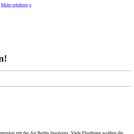
Mehr erfahren
x
n!
sion mit der Air Berlin Insolvenz. Viele Fluglinien wollten die