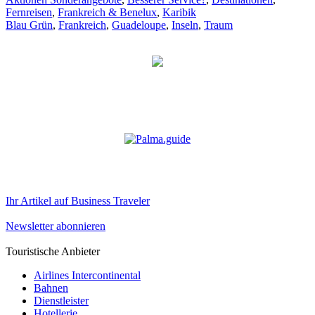
Fernreisen
,
Frankreich & Benelux
,
Karibik
Blau Grün
,
Frankreich
,
Guadeloupe
,
Inseln
,
Traum
Ihr Artikel auf Business Traveler
Newsletter abonnieren
Touristische Anbieter
Airlines Intercontinental
Bahnen
Dienstleister
Hotellerie