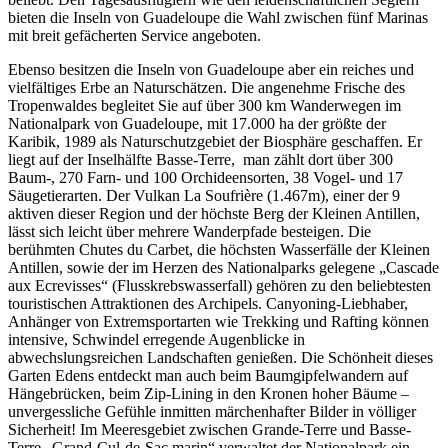
bieten die Inseln von Guadeloupe die Wahl zwischen fünf Marinas
mit breit gefächerten Service angeboten.
Ebenso besitzen die Inseln von Guadeloupe aber ein reiches und
vielfältiges Erbe an Naturschätzen. Die angenehme Frische des
Tropenwaldes begleitet Sie auf über 300 km Wanderwegen im
Nationalpark von Guadeloupe, mit 17.000 ha der größte der
Karibik, 1989 als Naturschutzgebiet der Biosphäre geschaffen. Er
liegt auf der Inselhälfte Basse-Terre, man zählt dort über 300
Baum-, 270 Farn- und 100 Orchideensorten, 38 Vogel- und 17
Säugetierarten. Der Vulkan La Soufrière (1.467m), einer der 9
aktiven dieser Region und der höchste Berg der Kleinen Antillen,
lässt sich leicht über mehrere Wanderpfade besteigen. Die
berühmten Chutes du Carbet, die höchsten Wasserfälle der Kleinen
Antillen, sowie der im Herzen des Nationalparks gelegene „Cascade
aux Ecrevisses“ (Flusskrebswasserfall) gehören zu den beliebtesten
touristischen Attraktionen des Archipels. Canyoning-Liebhaber,
Anhänger von Extremsportarten wie Trekking und Rafting können
intensive, Schwindel erregende Augenblicke in
abwechslungsreichen Landschaften genießen. Die Schönheit dieses
Garten Edens entdeckt man auch beim Baumgipfelwandern auf
Hängebrücken, beim Zip-Lining in den Kronen hoher Bäume –
unvergessliche Gefühle inmitten märchenhafter Bilder in völliger
Sicherheit! Im Meeresgebiet zwischen Grande-Terre und Basse-
Terre „Grand-Cul-de-Sac marin“ verwaltet der Nationalpark ein