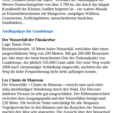
Meeres-Naturschutzgebiet von über 3.700 ha, das durch das längste
Korallenriff der Kleinen Antillen begrenzt ist – ein wahres Mosaik
an Küstenlebensräumen mit Mangroven, sumpfigen Wäldern,
Grasmooren, Schlickgebieten, menschenleeren Inselchen,
Sandbänken…
Ausflugstipps für Guadeloupe
Der Wasserfall der Flusskrebse
Lage: Basse-Terre
Beeindruckender, 10 Meter hoher Wasserfall, erreichbar über einen
ausgeschilderten Weg von 200 Metern. Mit gut 200.000 Besuchern
pro Jahr einer der meist besuchtesten Orte des Nationalparks von
Guadeloupe, der jährlich 550.000 Gäste zählt. Der neue Weg wurde
2008 nach viermonatiger Schließung eingeweiht, nachdem der alte
Weg die hohe Frequentierung nicht mehr auffangen konnte.
Les Chutes de Maureau
Die Wasserfälle « Chutes de Maureau » erreicht man nach einer
zirka dreistündigen Wanderung durch den Wald. Der Parcours
mittleren Niveaus ist sehr gut ausgeschildert. Der Höhenunterschied
zwischen dem Ausgangspunkt und den Wasserfällen beträgt rund
230 Meter. Die herrliche Natur entschädigt für alle Strapazen.
Vogelgezwitscher in den Bäumen und das Rauschen des Wassers
machen den Weg sehr angenehm. Die Aussicht über den Wasserlauf