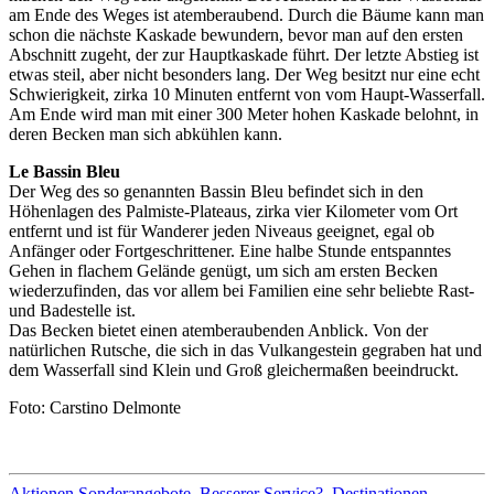
am Ende des Weges ist atemberaubend. Durch die Bäume kann man
schon die nächste Kaskade bewundern, bevor man auf den ersten
Abschnitt zugeht, der zur Hauptkaskade führt. Der letzte Abstieg ist
etwas steil, aber nicht besonders lang. Der Weg besitzt nur eine echt
Schwierigkeit, zirka 10 Minuten entfernt von vom Haupt-Wasserfall.
Am Ende wird man mit einer 300 Meter hohen Kaskade belohnt, in
deren Becken man sich abkühlen kann.
Le Bassin Bleu
Der Weg des so genannten Bassin Bleu befindet sich in den
Höhenlagen des Palmiste-Plateaus, zirka vier Kilometer vom Ort
entfernt und ist für Wanderer jeden Niveaus geeignet, egal ob
Anfänger oder Fortgeschrittener. Eine halbe Stunde entspanntes
Gehen in flachem Gelände genügt, um sich am ersten Becken
wiederzufinden, das vor allem bei Familien eine sehr beliebte Rast-
und Badestelle ist.
Das Becken bietet einen atemberaubenden Anblick. Von der
natürlichen Rutsche, die sich in das Vulkangestein gegraben hat und
dem Wasserfall sind Klein und Groß gleichermaßen beeindruckt.
Foto: Carstino Delmonte
Aktionen Sonderangebote
,
Besserer Service?
,
Destinationen
,