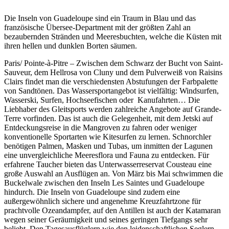
Die Inseln von Guadeloupe sind ein Traum in Blau und das
französische Übersee-Department mit der größten Zahl an
bezaubernden Stränden und Meeresbuchten, welche die Küsten mit
ihren hellen und dunklen Borten säumen.
Paris/ Pointe-à-Pitre – Zwischen dem Schwarz der Bucht von Saint-
Sauveur, dem Hellrosa von Cluny und dem Pulverweiß von Raisins
Clairs findet man die verschiedensten Abstufungen der Farbpalette
von Sandtönen. Das Wassersportangebot ist vielfältig: Windsurfen,
Wasserski, Surfen, Hochseefischen oder Kanufahrten… Die
Liebhaber des Gleitsports werden zahlreiche Angebote auf Grande-
Terre vorfinden. Das ist auch die Gelegenheit, mit dem Jetski auf
Entdeckungsreise in die Mangroven zu fahren oder weniger
konventionelle Sportarten wie Kitesurfen zu lernen. Schnorchler
benötigen Palmen, Masken und Tubas, um inmitten der Lagunen
eine unvergleichliche Meeresflora und Fauna zu entdecken. Für
erfahrene Taucher bieten das Unterwasserreservat Cousteau eine
große Auswahl an Ausflügen an. Von März bis Mai schwimmen die
Buckelwale zwischen den Inseln Les Saintes und Guadeloupe
hindurch. Die Inseln von Guadeloupe sind zudem eine
außergewöhnlich sichere und angenehme Kreuzfahrtzone für
prachtvolle Ozeandampfer, auf den Antillen ist auch der Katamaran
wegen seiner Geräumigkeit und seines geringen Tiefgangs sehr
beliebt. Den Tagesausflüglern wie den leidenschaftlichen Seglern