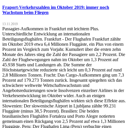
Fraport-Verkehrszahlen im Oktober 2019: immer noch
Wachstum beim Fliegen
13.11.2019
Passagier-Aufkommen in Frankfurt mit leichtem Plus.
Unterschiedliche Entwicklung an internationalen
Beteiligungsflughäfen. Frankfurt - Der Flughafen Frankfurt zählte
im Oktober 2019 etwa 6,4 Millionen Fluggäste, ein Plus von einem
Prozent im Vergleich zum Vorjahr. Kumuliert über die ersten zehn
Monate des Jahres stieg die Zahl der Passagiere um 2,2 Prozent. Die
Zahl der Flugbewegungen nahm im Oktober um 1,3 Prozent auf
45.938 Starts und Landungen ab. Die Summe der
Höchststartgewichte reduzierte sich leicht um 0,3 Prozent auf rund
2,8 Millionen Tonnen. Fracht: Das Cargo-Aufkommen ging um 7,3
Prozent auf 179.273 Tonnen zurück. Insgesamt spiegelten sich das
schwächere weltweite Wirtschaftswachstum und
Angebotsreduzierungen sowie Insolvenzen einzelner Airlines in der
Verkehrsentwicklung im Oktober wider. Auch an einigen
internationalen Beteiligungsflughäfen wirkten sich diese Effekte aus.
Slowenien: Der slowenische Airport in Ljubljana zählte 99.231
Fluggäste (minus 38,5 Prozent). Brasilien: Die beiden
brasilianischen Flughäfen Fortaleza und Porto Alegre notierten
gemeinsam einen Rückgang von 2,5 Prozent auf etwa 1,3 Millionen
Fluggäste. Peru: Der Flughafen Lima (Peru) verbuchte einen