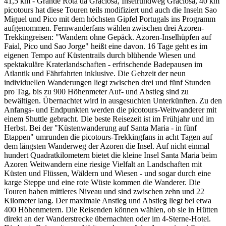
41,5 km - Grande Rota da Graciosa, Inselrundweg Graciosa, 40 km
picotours hat diese Touren teils modifiziert und auch die Inseln Sao
Miguel und Pico mit dem höchsten Gipfel Portugals ins Programm
aufgenommen. Fernwanderfans wählen zwischen drei Azoren-
Trekkingreisen: "Wandern ohne Gepäck. Azoren-Inselhüpfen auf
Faial, Pico und Sao Jorge" heißt eine davon. 16 Tage geht es im
eigenen Tempo auf Küstentrails durch blühende Wiesen und
spektakuläre Kraterlandschaften - erfrischende Badepausen im
Atlantik und Fährfahrten inklusive. Die Gehzeit der neun
individuellen Wanderungen liegt zwischen drei und fünf Stunden
pro Tag, bis zu 900 Höhenmeter Auf- und Abstieg sind zu
bewältigen. Übernachtet wird in ausgesuchten Unterkünften. Zu den
Anfangs- und Endpunkten werden die picotours-Weitwanderer mit
einem Shuttle gebracht. Die beste Reisezeit ist im Frühjahr und im
Herbst. Bei der "Küstenwanderung auf Santa Maria - in fünf
Etappen" umrunden die picotours-Trekkingfans in acht Tagen auf
dem längsten Wanderweg der Azoren die Insel. Auf nicht einmal
hundert Quadratkilometern bietet die kleine Insel Santa Maria beim
Azoren Weitwandern eine riesige Vielfalt an Landschaften mit
Küsten und Flüssen, Wäldern und Wiesen - und sogar durch eine
karge Steppe und eine rote Wüste kommen die Wanderer. Die
Touren haben mittleres Niveau und sind zwischen zehn und 22
Kilometer lang. Der maximale Anstieg und Abstieg liegt bei etwa
400 Höhenmetern. Die Reisenden können wählen, ob sie in Hütten
direkt an der Wanderstrecke übernachten oder im 4-Sterne-Hotel.