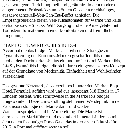
geschwungene Einrichtung hell und geräumig. In dem modern
eingerichteten Frühstücksraum können Gäste ein reichhaltiges,
ausgewogenes All-You-Can-Eat-Buffet genießen. Die
Empfangsbereiche bieten Verkaufsautomaten für warme und kalte
Getränke sowie Snacks, WiFi-Zugang und eine Anzeigetafel mit
Touristeninformationen in einer komfortablen und freundlichen
Umgebung.
ETAP HOTEL WIRD ZU IBIS BUDGET
Accor hat die ibis budget Marke als Teil seiner Strategie zur
Dynamisierung der Economy-Marken geschaffen. ibis nimmt
hierbei den Dachmarken-Status ein und umfasst drei Marken: ibis,
ibis Styles und ibis budget, die sich durch ein gemeinsames Konzept
auf der Grundlage von Modernität, Einfachheit und Wohlbefinden
auszeichnen.
Das gesamte Netzwerk, das derzeit noch unter den Marken Etap
Hotel/Formule1 geführt wird und aus insgesamt 518 Hotels in 17
Ländern besteht, wird schrittweise in die Marke ibis budget
umgewandelt. Diese Umwandlung stellt einen Wendepunkt in der
Expansionsstrategie der Marke dar – und weitere
Wachstumsprojekte sind in Vorbereitung. Die Marke ist
europäischer Marktführer und expandiert in neue Länder; so mit
dem neuen ibis budget Porto Gaia, das in der ersten Jahreshälfte
2012 in Portugal eröffnet werden soll.