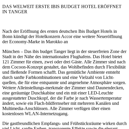
DAS WELWEIT ERSTE IBIS BUDGET HOTEL ERÖFFNET
IN TANGER
Nach der Eröffnung des ersten deutschen Ibis Budget Hotels in
Bonn kündigt der Hotelkonzern Accor eine weitere Neueröffnung
der Economy-Marke in Marokko an
München – Das ibis budget Tanger liegt in der steuerfreien Zone der
Stadt in der Nähe des internationalen Flughafens. Das Hotel bietet
121 Zimmer für einen, zwei oder drei Gäste. Alle Zimmer sind nach
dem Cocoon-Konzept gestaltet, das Wohlbefinden durch Flexibilität
und fließende Formen schafft. Das gemütliche Ambiente entsteht
durch sanfte Farbkombinationen und eine Vielzahl von Licht-
quellen, die für eine entspannte und angenehme Atmosphäre sorgen.
Weitere Alleinstellungs-merkmale der Zimmer sind Daunendecken,
eine geräumige Duschkabine und ein mit einer LED-Leuchte
ausgestatteter Duschkopf, der die Farbe je nach Wassertemperatur
ändert, sowie ein Flach-bildfernseher mit mehreren Kanälen und
Multimedia-Anschlüssen. Alle Zimmer verfügen über einen
kostenlosen WLAN-Internetzugang.
Die gastfreundlichen Empfangs- und Frühstücksräume wirken durch
viel Licht, sanfte Farben, transparente Effekte sowie die elegant