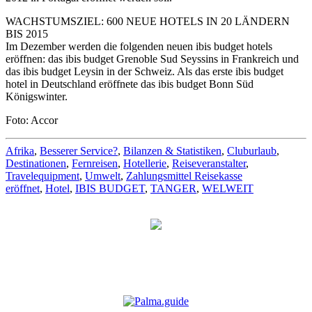
WACHSTUMSZIEL: 600 NEUE HOTELS IN 20 LÄNDERN
BIS 2015
Im Dezember werden die folgenden neuen ibis budget hotels
eröffnen: das ibis budget Grenoble Sud Seyssins in Frankreich und
das ibis budget Leysin in der Schweiz. Als das erste ibis budget
hotel in Deutschland eröffnete das ibis budget Bonn Süd
Königswinter.
Foto: Accor
Afrika
,
Besserer Service?
,
Bilanzen & Statistiken
,
Cluburlaub
,
Destinationen
,
Fernreisen
,
Hotellerie
,
Reiseveranstalter
,
Travelequipment
,
Umwelt
,
Zahlungsmittel Reisekasse
eröffnet
,
Hotel
,
IBIS BUDGET
,
TANGER
,
WELWEIT