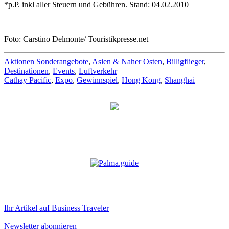
*p.P. inkl aller Steuern und Gebühren. Stand: 04.02.2010
Foto: Carstino Delmonte/ Touristikpresse.net
Aktionen Sonderangebote
,
Asien & Naher Osten
,
Billigflieger
,
Destinationen
,
Events
,
Luftverkehr
Cathay Pacific
,
Expo
,
Gewinnspiel
,
Hong Kong
,
Shanghai
Ihr Artikel auf Business Traveler
Newsletter abonnieren