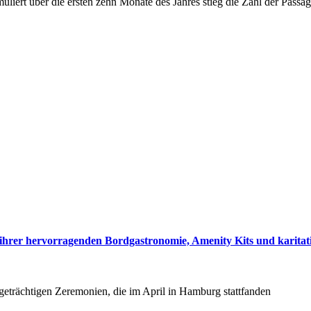
muliert über die ersten zehn Monate des Jahres stieg die Zahl der Pas
hrer hervorragenden Bordgastronomie, Amenity Kits und karitati
tigeträchtigen Zeremonien, die im April in Hamburg stattfanden