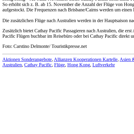
So erhöht sich z. B. ab 15. November die Anzahl der Flüge von Hon
aufgestockt. Die Frequenzen nach Brisbane/Cairns werden um einen 
Die zusätzlichen Flüge nach Australien werden in der Hauptsaison 
Zusätzlich bietet Cathay Pacific Passagieren nach Australien, die er
Pacific Flügen buchbar im Reisebüro oder bei Cathay Pacific direkt u
Foto: Carstino Delmonte/ Touristikpresse.net
Aktionen Sonderangebote
,
Allianzen Kooperationen Kartelle
,
Asien 
Australien
,
Cathay Pacific
,
Flüge
,
Hong Kong
,
Luftverkehr