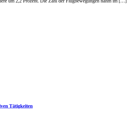
sagiere um 2,2 Prozent. Die Zahl der Flugbewegungen nahm im […]
ven Tätigkeiten