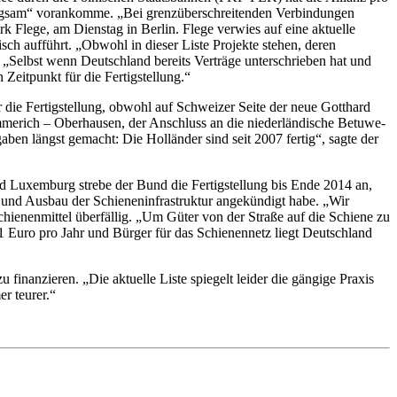
d langsam“ vorankomme. „Bei grenzüberschreitenden Verbindungen
k Flege, am Dienstag in Berlin. Flege verwies auf eine aktuelle
ch aufführt. „Obwohl in dieser Liste Projekte stehen, deren
ge. „Selbst wenn Deutschland bereits Verträge unterschrieben hat und
Zeitpunkt für die Fertigstellung.“
 die Fertigstellung, obwohl auf Schweizer Seite der neue Gotthard
Emmerich – Oberhausen, der Anschluss an die niederländische Betuwe-
ben längst gemacht: Die Holländer sind seit 2007 fertig“, sagte der
nd Luxemburg strebe der Bund die Fertigstellung bis Ende 2014 an,
- und Ausbau der Schieneninfrastruktur angekündigt habe. „Wir
hienenmittel überfällig. „Um Güter von der Straße auf die Schiene zu
1 Euro pro Jahr und Bürger für das Schienennetz liegt Deutschland
inanzieren. „Die aktuelle Liste spiegelt leider die gängige Praxis
r teurer.“