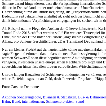
Schiene darauf hingewiesen, dass die Fertigstellung internationaler
diktiert in Deutschland immer noch eine dramatische Unterfinanzierun
Unterrichtung durch die Bundesregierung, die „Projektfortschritte be
Bedeutung seit Jahrzehnten unstrittig ist, sieht sich der Bund nicht i
damit internationale Verpflichtungen eingegangen ist, suchen wir in d
Als Beispiel nannte Flege den Ausbau der Güterverkehrsstrecke Karls
Tunnel Ende 2016 eröffnet werden soll.“ Ein weiteres Trauerspiel f
Linie, für die der Bund unter der Rubrik „angestrebte Fertigstellung
Allianz pro Schiene-Geschäftsführer. „Das Transitland Deutschland hin
Nur ein kleines Projekt auf der langen Liste könne mit einem Haken 
sagte Flege und erinnerte daran, dass die neue Bundesregierung in i
werden Schwarz-Rot an diese begrüßenswerte Ankündigung erinnern“, s
verlagern, investieren unsere europäischen Nachbarn pro Kopf und Bü
abgeschlagen hinter fast allen großen europäischen Wirtschaftsnatione
Um die langen Bauzeiten bei Schienenverbindungen zu verkürzen, sei e
wider: Es fehlt insgesamt an Geld, deshalb werden Projekte in Häppch
Foto: Carstino Delmonte
Aktionen Sonderangebote
,
Bilanzen & Statistiken
,
Bus- & Bahnreise
Bahn
,
Bund
,
internationalen
,
Schienenprojekten
,
Stand