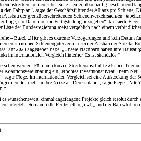
 Schienenstrecken auf deutscher Seite „leider allzu häufig beschämen
g den Fahrplan“, sagte der Geschäftsführer der Allianz pro Schiene, Dir
im Ausbau der grenzüberschreitenden Schienenverkehrsachsen“ tabellaris
n der Lage, ein Datum für die Fertigstellung anzugeben“, kritisierte Fle
er Liste der Bundesregierung meist vergeblich nach einem verbindlichen 
ruhe – Basel. „Hier gibt es extreme Verzögerungen und kein Datum für
ür den europäischen Schienengüterverkehr sei der Ausbau der Strecke 
“ das Jahr 2023 angegeben habe. „Unsere Nachbarn haben ihre Hausaufga
kt im internationalen Vergleich hinterher. Es ist skandalös.“
versehen werden: Für einen kurzen Streckenabschnitt zwischen Trier u
hrer Koalitionsvereinbarung ein „erhöhtes Investitionsniveau“ beim Neu
agte Flege. Im internationalen Vergleich sei eine Aufstockung der Sc
rger deutlich mehr in ihre Netze als Deutschland“, sagte Flege. „Mit 5
n.“
s wünschenswert, einmal angefangene Projekte gleich resolut durch zu f
en aufgeteilt. So dauert die Fertigstellung ewig, und der Bau wird imme
n