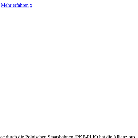
Mehr erfahren
x
lec durch die Polnischen Staatsbahnen (PKP-PLK) hat die Allianz pro