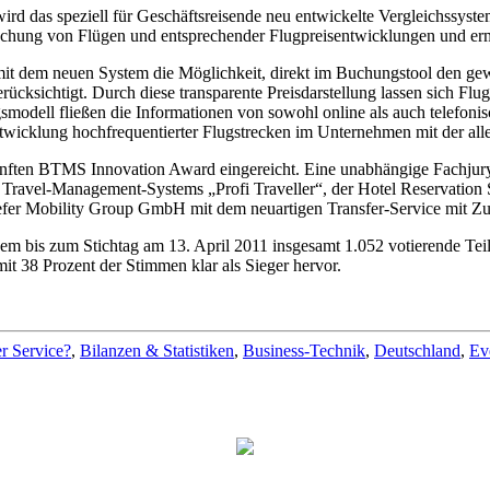
d das speziell für Geschäftsreisende neu entwickelte Vergleichssyst
 Buchung von Flügen und entsprechender Flugpreisentwicklungen und erm
it dem neuen System die Möglichkeit, direkt im Buchungstool den gew
ücksichtigt. Durch diese transparente Preisdarstellung lassen sich Flu
modell fließen die Informationen von sowohl online als auch telefonis
entwicklung hochfrequentierter Flugstrecken im Unternehmen mit der al
en BTMS Innovation Award eingereicht. Eine unabhängige Fachjury ha
s Travel-Management-Systems „Profi Traveller“, der Hotel Reservation
fer Mobility Group GmbH mit dem neuartigen Transfer-Service mit Z
 dem bis zum Stichtag am 13. April 2011 insgesamt 1.052 votierende T
it 38 Prozent der Stimmen klar als Sieger hervor.
r Service?
,
Bilanzen & Statistiken
,
Business-Technik
,
Deutschland
,
Ev