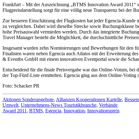
Frankfurt – Mit der Auszeichnung „BTMS Innovation Award 2011“ wir
Flugpreisdarstellung sorgt für eine völlig neue Transparenz bei der
Zur besseren Einschätzung der Flugkosten hat jeder Egencia-Kunde m
zu vergleichen. Dabei wird dieselbe Strecke sowie Buchungsklasse ber
hohe Preisauswahl vermieden werden. Durch das integrierte Buchungs
Travel Manager besteht die Möglichkeit, die durchschnittliche Preis
Insgesamt wurden zehn Nominierungen und Bewerbungen für den fünft
Finalisten waren neben Egencia auch Atlatos mit der Erweiterung de
& Eventbs GmbH mit einem innovativen Eventportal sowie die Schae
Entscheidend für die finale Preisvergabe war das Online-Votum, bei
der Top-Fünf-Liste ermittelten. Egencia ging aus dem Online-Voting m
Foto: Schacker PR
Aktionen Sonderangebote
,
Allianzen Kooperationen Kartelle
,
Bessere
Umwelt
,
Unternehmens-News Touristikbranche
,
Verbände
Award 2011
,
BTMS
,
Egencia
,
Innovation
,
Innovationspreis