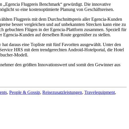
em „Egencia Flugpreis Benchmark“ gewürdigt. Die innovative
öglicht so eine kostenoptimierte Planung von Geschäftsreisen.
ählten Flugpreis mit dem Durchschnittspreis aller Egencia-Kunden
gpreise besser vergleichen und auf unbekannten Strecken kann eine zu
ch gebuchten Flügen in der Egencia-Plattform zusammen. Speziell für
ler Egencia-Kunden auf derselben Route gegenüber zu stellen.
t daraus eine Topliste mit fünf Favoriten ausgewählt. Unter den
 Service HRS mit dem trendgerechten Android-Hotelportal, die Hotel
ubucher-Modell.
eilnehmer den größten Innovationswert und somit den Gewinner aus
ents
,
People & Gossip
,
Reisezusatzleistungen
,
Travelequipment
,