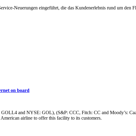
Service-Neuerungen eingeführt, die das Kundenerlebnis rund um den Fl
ernet on board
L4 and NYSE: GOL), (S&P: CCC, Fitch: CC and Moody’s: Caa3), Brazi
merican airline to offer this facility to its customers.