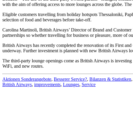
with the aim of offering access to more lounges across the globe. Th
Eligible customers travelling from holiday hotspots Thessaloniki, Pap
selection of food and beverages before take-off.
Carolina Martinoli, British Airways’ Director of Brand and Customer 
partnerships so whether travelling for business or pleasure, more of
British Airways has recently completed the renovation of its First a
underway. Further investment is planned with new British Airways l
The third-party lounge openings come as British Airways is investing 
WiFi, and new routes.
Aktionen Sonderangebote
,
Besserer Service?
,
Bilanzen & Statistiken
British Airways
,
improvements
,
Lounges
,
Service