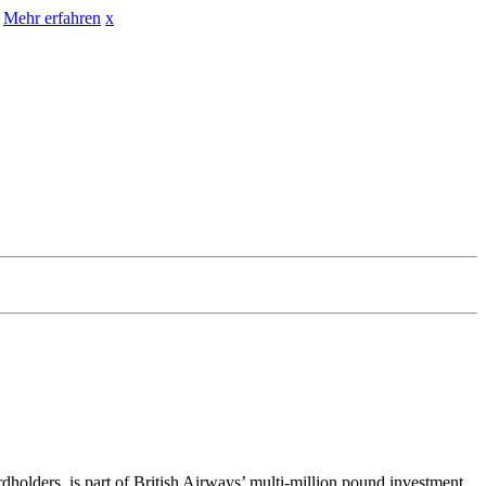
Mehr erfahren
x
dholders, is part of British Airways’ multi-million pound investment,