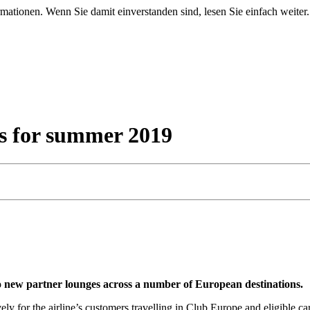
mationen. Wenn Sie damit einverstanden sind, lesen Sie einfach weiter.
es for summer 2019
to new partner lounges across a number of European destinations.
y for the airline’s customers travelling in Club Europe and eligible car