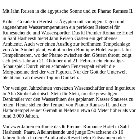
Mit Jahn Reisen in die ägyptische Sonne und zu Pharao Ramses II.
Köln – Gerade im Herbst ist Ägypten mit sonnigen Tagen und
angenehmen Wassertemperaturen ein perfektes Reiseziel für
Ruhesuchende und Wassersportler. Das lti Premier Romance Hotel
in Sahl Hasheesh bietet Jahn Reisen-Gästen ein gehobenes
Ambiente. Auch wer einen Ausflug zur berühmten Tempelanlage
von Abu Simbel plant, wohnt in dem Boutique-Hotel exquisit: Im
Tempelinneren, wo der Pharao zwischen den Göttern thront, zeigt
sich jedes Jahr am 21. Oktober und 21. Februar ein einmaliges
Schauspiel: Durch einen schmalen Fensterspalt erhellt die
Morgensonne drei der vier Figuren. Nur der Gott der Unterwelt
bleibt auch an diesem Tag im Dunkeln.
Vor wenigen Jahrzehnten versetzten Wissenschaftler und Ingenieure
in Abu Simbel akribisch Stein für Stein, um die gewaltigen
Denkmäler vor den Wasserfluten des geplanten Nasser-Stausees zu
retten. Heute stehen der Tempel von Pharao Ramses II. und der
Hathortempel seiner Gemahlin Nefetari etwa 60 Meter höher als vor
rund 3.000 Jahren.
Vor zwei Jahren eröffnete das lti Premier Romance Hotel in Sahl
Hasheesh. Paare, Alleinreisende und junge Erwachsene ab 16
Jahren finden in dem Adult-only-Resort beim Entspannen oder