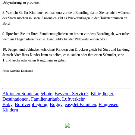
Babynahrung zu probieren.
8. Wickeln Sie Ihr Kind noch einmal kurz vor dem Boarding, damit Sie das nicht während
des Starts machen müssen. Ansonsten gibt es Wickelauflagen in den Toilettenräumen an
Bord.
9. Sprechen Sie mit Ihren Familienmitgliedern am besten vor dem Boarding ab, wer neben
wem im Flieger sitzen möchte. Dann gibt’s bei der Platzwahl keinen Streit.
10. Saugen und Schlucken erleichtert Kindern den Druckausgleich bei Start und Landung.
Je nach Alter Ihres Kindes kann es helfen, es zu stillen oder ihm einen Schnuller, eine
Trinkflasche oder einen Kaugummi zu geben.
Foto: Carstino Delmonte
Aktionen Sonderangebote
,
Besserer Service?
,
Billigflieger
,
Destinationen
,
Familienurlaub
,
Luftverkehr
Baby
,
Bordverpflegung
,
Buggy
,
easyJet Familien
,
Flugreisen
Kindern