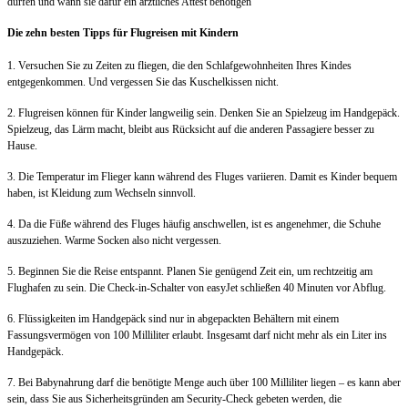
dürfen und wann sie dafür ein ärztliches Attest benötigen
Die zehn besten Tipps für Flugreisen mit Kindern
1. Versuchen Sie zu Zeiten zu fliegen, die den Schlafgewohnheiten Ihres Kindes
entgegenkommen. Und vergessen Sie das Kuschelkissen nicht.
2. Flugreisen können für Kinder langweilig sein. Denken Sie an Spielzeug im Handgepäck.
Spielzeug, das Lärm macht, bleibt aus Rücksicht auf die anderen Passagiere besser zu
Hause.
3. Die Temperatur im Flieger kann während des Fluges variieren. Damit es Kinder bequem
haben, ist Kleidung zum Wechseln sinnvoll.
4. Da die Füße während des Fluges häufig anschwellen, ist es angenehmer, die Schuhe
auszuziehen. Warme Socken also nicht vergessen.
5. Beginnen Sie die Reise entspannt. Planen Sie genügend Zeit ein, um rechtzeitig am
Flughafen zu sein. Die Check-in-Schalter von easyJet schließen 40 Minuten vor Abflug.
6. Flüssigkeiten im Handgepäck sind nur in abgepackten Behältern mit einem
Fassungsvermögen von 100 Milliliter erlaubt. Insgesamt darf nicht mehr als ein Liter ins
Handgepäck.
7. Bei Babynahrung darf die benötigte Menge auch über 100 Milliliter liegen – es kann aber
sein, dass Sie aus Sicherheitsgründen am Security-Check gebeten werden, die