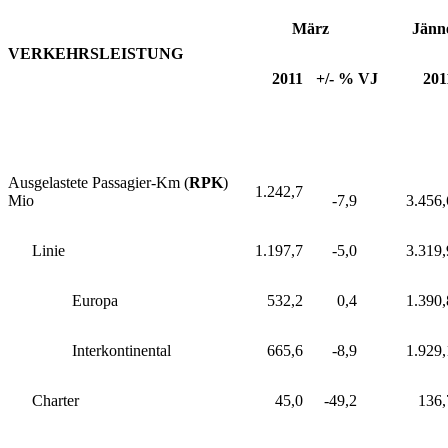
März
Jänn
VERKEHRSLEISTUNG
2011
+/- % VJ
201
Ausgelastete Passagier-Km (
RPK
)
1.242,7
Mio
-7,9
3.456,
Linie
1.197,7
-5,0
3.319,
Europa
532,2
0,4
1.390,
Interkontinental
665,6
-8,9
1.929,
Charter
45,0
-49,2
136,