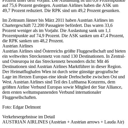
Prozent unter dem Vorjahr. Die Auslastung ist um 0,8 Prozentpunkte
auf 75,6 Prozent gestiegen. Austrian Airlines haben die ASK um
49,7 Prozent reduziert. Die RPK sind um 49,2 Prozent gesunken.
Im Zeitraum Jänner bis März 2011 haben Austrian Airlines im
Chartergeschäft 72.200 Passagiere befördert. Das waren 33,6
Prozent weniger als im Vorjahr. Die Auslastung sank um 1,1
Prozentpunkte auf 74,9 Prozent. Die ASK sanken um 47,4 Prozent,
die RPK sanken um 48,2 Prozent.
Austrian Airlines
Austrian Airlines sind Österreichs größte Fluggesellschaft und bieten
ein weltweites Streckennetz von rund 130 Destinationen. In Zentral-
und Osteuropa ist das Streckennetz besonders dicht: Mit 46
Destinationen sind Austrian Airlines Marktführer in dieser Region.
Der Heimatflughafen Wien ist durch seine günstige geografische
Lage im Herzen Europas eine ideale Drehscheibe zwischen Ost und
West. Austrian Airlines sind Teil des Lufthansa Konzerns, dem
größten Airline Verbund Europas sowie Mitglied der Star Alliance,
dem ersten weltumspannenden Verbund internationaler
Fluggesellschaften.
Foto: Edgar Delmont
Verkehrsergebnisse im Detail
AUSTRIAN AIRLINES (Austrian + Austrian arrows + Lauda Air)