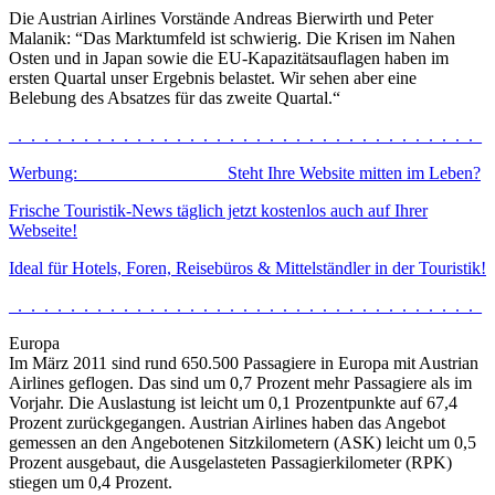
Die Austrian Airlines Vorstände Andreas Bierwirth und Peter
Malanik: “Das Marktumfeld ist schwierig. Die Krisen im Nahen
Osten und in Japan sowie die EU-Kapazitätsauflagen haben im
ersten Quartal unser Ergebnis belastet. Wir sehen aber eine
Belebung des Absatzes für das zweite Quartal.“
_._._._._._._._._._._._._._._._._._._._._._._._._._._._._._._._._._._._
Werbung: Steht Ihre Website mitten im Leben?
Frische Touristik-News täglich jetzt kostenlos auch auf Ihrer
Webseite!
Ideal für Hotels, Foren, Reisebüros & Mittelständler in der Touristik!
_._._._._._._._._._._._._._._._._._._._._._._._._._._._._._._._._._._._
Europa
Im März 2011 sind rund 650.500 Passagiere in Europa mit Austrian
Airlines geflogen. Das sind um 0,7 Prozent mehr Passagiere als im
Vorjahr. Die Auslastung ist leicht um 0,1 Prozentpunkte auf 67,4
Prozent zurückgegangen. Austrian Airlines haben das Angebot
gemessen an den Angebotenen Sitzkilometern (ASK) leicht um 0,5
Prozent ausgebaut, die Ausgelasteten Passagierkilometer (RPK)
stiegen um 0,4 Prozent.