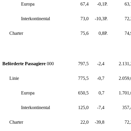
Europa
67,4
-0,1
P.
63,
Interkontinental
73,0
-10,3
P.
72,
Charter
75,6
0,8
P.
74,
Beförderte Passagiere
000
797,5
-2,4
2.131,
Linie
775,5
-0,7
2.059,
Europa
650,5
0,7
1.701,
Interkontinental
125,0
-7,4
357,
Charter
22,0
-39,8
72,