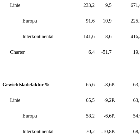
Linie
233,2
9,5
671,
Europa
91,6
10,9
225,
Interkontinental
141,6
8,6
416,
Charter
6,4
-51,7
19,
Gewichtsladefaktor
%
65,6
-8,6
P.
63,
Linie
65,5
-9,2
P.
63,
Europa
58,2
-6,6
P.
54,
Interkontinental
70,2
-10,8
P.
68,