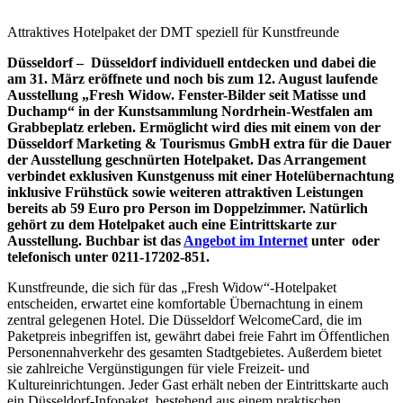
Attraktives Hotelpaket der DMT speziell für Kunstfreunde
Düsseldorf – Düsseldorf individuell entdecken und dabei die
am 31. März eröffnete und noch bis zum 12. August laufende
Ausstellung „Fresh Widow. Fenster-Bilder seit Matisse und
Duchamp“ in der Kunstsammlung Nordrhein-Westfalen am
Grabbeplatz
erleben. Ermöglicht wird dies mit einem von der
Düsseldorf Marketing & Tourismus GmbH extra für die Dauer
der Ausstellung geschnürten Hotelpaket. Das Arrangement
verbindet exklusiven Kunstgenuss mit einer Hotelübernachtung
inklusive Frühstück sowie weiteren attraktiven Leistungen
bereits ab 59 Euro pro Person im Doppelzimmer. Natürlich
gehört zu dem Hotelpaket auch eine Eintrittskarte zur
Ausstellung. Buchbar ist das
Angebot im Internet
unter
oder
telefonisch unter 0211-17202-851.
Kunstfreunde, die sich für das „Fresh Widow“-Hotelpaket
entscheiden, erwartet eine komfortable Übernachtung in einem
zentral gelegenen Hotel. Die Düsseldorf WelcomeCard, die im
Paketpreis inbegriffen ist, gewährt dabei freie Fahrt im Öffentlichen
Personennahverkehr des gesamten Stadtgebietes. Außerdem bietet
sie zahlreiche Vergünstigungen für viele Freizeit- und
Kultureinrichtungen. Jeder Gast erhält neben der Eintrittskarte auch
ein Düsseldorf-Infopaket, bestehend aus einem praktischen