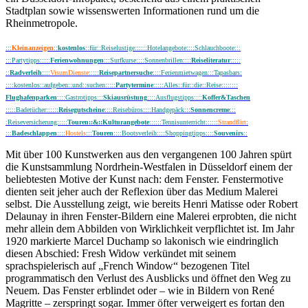
Stadtplan sowie wissenswerten Informationen rund um die
Rheinmetropole.
:::
Kleinanzeigen
::
kostenlos
::für::Reiselustige::::::Hotelangebote::::Schlauchboote:::
:::Partytipps:::::
Ferienwohnungen
:::Surfkurse::::Sonnenbrillen::::
Reiseliteratur
:::::
::
Radverleih
::::
VisumDienste
:::::
Reisepartnersuche
::::Ferienmietwagen:::Tapasbars:
::::kostenlos::aufgeben::und::suchen:::::
Partytermine
:::::Alles::für::die::Reise::::::::
Flughafenparken
:
:::Gastrotipps:::
Skiausrüstung
::::Ausflugstipps::::
Koffer&Taschen
:::::Badetücher::::::
Reisegutscheine
::::Reisebüros::::Handgepäck:::
Sonnencreme
:::
:Reiseversicherung:::::
Touren::&::Kulturangebote
::::::Tennisunterricht::::::
Strandflirt
:
::
:
Badeschlappen
::::
Hostels
:::
Touren
::::Bootsverleih::::Shoppingtipps::::
Souvenirs
::
Mit über 100 Kunstwerken aus den vergangenen 100 Jahren spürt
die Kunstsammlung Nordrhein-Westfalen in Düsseldorf einem der
beliebtesten Motive der Kunst nach: dem Fenster. Fenstermotive
dienten seit jeher auch der Reflexion über das Medium Malerei
selbst. Die Ausstellung zeigt, wie bereits Henri Matisse oder Robert
Delaunay in ihren Fenster-Bildern eine Malerei erprobten, die nicht
mehr allein dem Abbilden von Wirklichkeit verpflichtet ist. Im Jahr
1920 markierte Marcel Duchamp so lakonisch wie eindringlich
diesen Abschied: Fresh Widow verkündet mit seinem
sprachspielerisch auf „French Window“ bezogenen Titel
programmatisch den Verlust des Ausblicks und öffnet den Weg zu
Neuem. Das Fenster erblindet oder – wie in Bildern von René
Magritte – zerspringt sogar. Immer öfter verweigert es fortan den