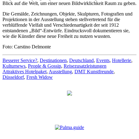
Blick auf die Welt, um einer neuen Bildwirklichkeit Raum zu geben.
Die Gemälde, Zeichnungen, Objekte, Skulpturen, Fotografien und
Projektionen in der Ausstellung stehen stellvertretend für die
verblüffende Vielfalt und Verschiedenartigkeit der seit 1912
entstandenen „Bild“-Entwürfe. Eindrucksvoll dokumentieren sie,
wie die Künstler diese neue Freiheit zu nutzen wussten.
Foto: Carstino Delmonte
Besserer Service?
,
Destinationen
,
Deutschland
,
Events
,
Hotellerie
,
Kulturnews
,
People & Gossip
,
Reisezusatzleistungen
Attraktives Hotelpaket
,
Ausstellung
,
DMT Kunstfreunde
,
Düsseldorf
,
Fresh Widow