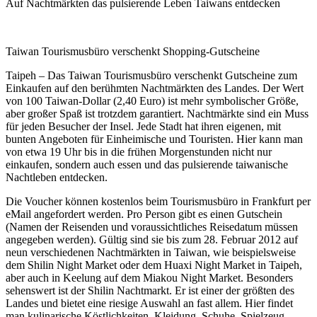
Auf Nachtmärkten das pulsierende Leben Taiwans entdecken
Taiwan Tourismusbüro verschenkt Shopping-Gutscheine
Taipeh – Das Taiwan Tourismusbüro verschenkt Gutscheine zum
Einkaufen auf den berühmten Nachtmärkten des Landes. Der Wert
von 100 Taiwan-Dollar (2,40 Euro) ist mehr symbolischer Größe,
aber großer Spaß ist trotzdem garantiert. Nachtmärkte sind ein Muss
für jeden Besucher der Insel. Jede Stadt hat ihren eigenen, mit
bunten Angeboten für Einheimische und Touristen. Hier kann man
von etwa 19 Uhr bis in die frühen Morgenstunden nicht nur
einkaufen, sondern auch essen und das pulsierende taiwanische
Nachtleben entdecken.
Die Voucher können kostenlos beim Tourismusbüro in Frankfurt per
eMail angefordert werden. Pro Person gibt es einen Gutschein
(Namen der Reisenden und voraussichtliches Reisedatum müssen
angegeben werden). Gültig sind sie bis zum 28. Februar 2012 auf
neun verschiedenen Nachtmärkten in Taiwan, wie beispielsweise
dem Shilin Night Market oder dem Huaxi Night Market in Taipeh,
aber auch in Keelung auf dem Miakou Night Market. Besonders
sehenswert ist der Shilin Nachtmarkt. Er ist einer der größten des
Landes und bietet eine riesige Auswahl an fast allem. Hier findet
man kulinarische Köstlichkeiten, Kleidung, Schuhe, Spielzeug,