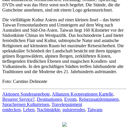
DVDs und was das Herz sonst noch begehrt. Die Stände, die die
Gutscheine annehmen, sind mit einem Logo gekennzeichnet.
Die vielfältigste Kultur Asiens auf einer kleinen Insel – das bietet
Taiwan Fernosturlaubern und Umsteigern auf dem Weg nach
Australien und Süd-Ost-Asien. Taiwan liegt 160 Kilometer vor der
Südostküste Chinas im Westpazifik. Das hochmoderne Land bietet
fernöstlichen Flair und Kultur, subtropische Natur und asiatische
Religionen auf kleinstem Raum bei maximaler Reisesicherheit. Die
spektakuläre Schönheit der Landschaft besticht mit ihren üppigen
grünen Regenwäldern, alpinen Bergen, zerklüfteten Küsten,
tiefliegenden friedlichen Ebenen und magischen Korallen- und
Vulkaninseln. In den geschäftigen Städten treffen Jahrhunderte alte
Traditionen und die Moderne des 21. Jahrhunderts aufeinander.
Foto: Carstino Delmonte
Aktionen Sonderangebote
,
Allianzen Kooperationen Kartelle
,
Besserer Service?
,
Destinationen
,
Events
,
Reisezusatzleistungen
,
Sprachreisen Kulturreisen
,
Travelequipment
entdecken
,
Leben
,
Nachtmärkte
,
pulsierendes
,
Taiwans