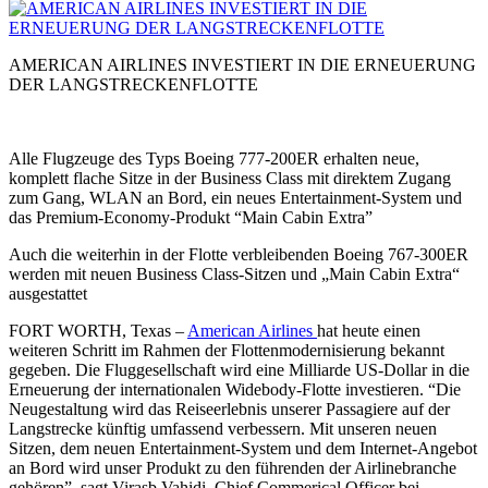
AMERICAN AIRLINES INVESTIERT IN DIE ERNEUERUNG
DER LANGSTRECKENFLOTTE
Alle Flugzeuge des Typs Boeing 777-200ER erhalten neue,
komplett flache Sitze in der Business Class mit direktem Zugang
zum Gang, WLAN an Bord, ein neues Entertainment-System und
das Premium-Economy-Produkt “Main Cabin Extra”
Auch die weiterhin in der Flotte verbleibenden Boeing 767-300ER
werden mit neuen Business Class-Sitzen und „Main Cabin Extra“
ausgestattet
FORT WORTH, Texas –
American Airlines
hat heute einen
weiteren Schritt im Rahmen der Flottenmodernisierung bekannt
gegeben. Die Fluggesellschaft wird eine Milliarde US-Dollar in die
Erneuerung der internationalen Widebody-Flotte investieren. “Die
Neugestaltung wird das Reiseerlebnis unserer Passagiere auf der
Langstrecke künftig umfassend verbessern. Mit unseren neuen
Sitzen, dem neuen Entertainment-System und dem Internet-Angebot
an Bord wird unser Produkt zu den führenden der Airlinebranche
gehören”, sagt Virasb Vahidi, Chief Commerical Officer bei