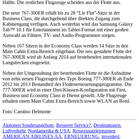
Hälfte. Die restlichen Flugzeuge scheiden aus der Flotte aus.
Die neue 767-300ER erhält bis zu 28 “Lie Flat”-Sitze in der
Business Class, die durchgehend über direkten Zugang zum
Kabinengang verfügen. Auch weiterhin wird das Samsung Galaxy
Tab™ 10.1 für Entertainment im Tablet-Format mit einer großen
Auswahl an Filmen, TV- und Audio-Programmen sorgen.
Neben 167 Sitzen in der Economy Class werden 14 Sitze in den
Main Cabin Extra-Bereich eingebaut. Die neu gestaltete Flotte der
767-300ER wird ab Anfang 2014 auf bestehenden internationalen
Langstrecken eingesetzt.
Neben der Umgestaltung der bestehenden Flotte ist die Aufnahme
von zehn neuen Flugzeugen des Typs Boeing 777-300ER ab Ende
2012 bis 2013 Bestandteil des Flottenerneuerungsprogramms. Die
777-300ER wird in einer Drei-Klassen-Konfiguration mit First,
Business und Economy Class in Dienst gestellt. Alle Flugzeuge
erhalten einen Main Cabin Extra-Bereich sowie WLAN an Bord.
Foto: Carstino Delmonte
Aktionen Sonderangebote
,
Besserer Service?
,
Destinationen
,
Luftverkehr
,
Nordamerika & USA
,
Reisezusatzleistungen
AMERICAN AIRLINES AA
,
ERNEUERUNG
,
investiert
,