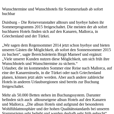
Wunschtermine und Wunschhotels für Sommerurlaub ab sofort
buchbar
Duisburg – Die Reiseveranstalter alltours und byebye haben ihr
Sommerprogramms 2015 freigeschaltet. Die meisten der ab sofort
buchbaren Hotels finden sich auf den Kanaren, Mallorca, in
Griechenland und der Türkei.
„Wir sagen dem Regensommer 2014 jetzt schon byebye und bieten
unseren Gästen die Möglichkeit, ab sofort den Sonnensommer 2015
zu buchen“, sagte Bereichsleiterin Birgit Marneef und ergänzt:
„Viele unserer Kunden nutzen diese Möglichkeit, um sich früh ihre
Wunschhotels und Wunschtermine zu sichern.“
Urlauber, die im kommenden Sommer eine Reise nach Mallorca, auf
eine der Kanareninseln, in die Türkei oder nach Griechenland
planen, können jetzt aktiv werden. Aber auch andere zahlreiche
Hotels in anderen Urlaubsregionen sind bereits zur Buchung
freigeschaltet.
Mehr als 50.000 Betten stehen im Buchungssystem. Darunter
befinden sich auch alltourseigene allsun Hotels auf den Kanaren
und Mallorca. „Die allsun Hotels sind aufgrund der besonderen
Wohlfühlatmosphäre und der hohen Qualitätsstandards bei unseren
Stammgästen sehr beliebt und werden deshalb sehr früh gebucht“,