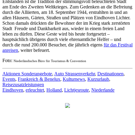
Entstanden ist die Tradition der stimmungsvoll beleuchteten Stadt
am Ende des Zweiten Weltkrieges. Zum Gedenken an die Befreiung
durch die Alliierten, am 18. September 1944, erstrahlten in und an
allen Häusern, Gärten, Straßen und Plätzen von Eindhoven Lichter.
Schon damals drückten die Bewohner der im Krieg stark zerstörten
Stadt Freude und Dankbarkeit aus, wieder in einem freien Land
leben zu dürfen. Diese Geste wird bis heute fortgesetzt –
hauptsächlich übrigens durch viele ehrenamtliche Helfer – und
durch die rund 200.000 Besucher, die jährlich eigens
für das Festival
anreisen
, weiter befeuert.
Foto:
Niederländisches Büro für Tourismus & Convention
Aktionen Sonderangebote
,
Auto Strassenverkehr
,
Destinationen
,
Events
,
Frankreich & Benelux
,
Kulturnews
,
Kurzurlaub
,
Reisezusatzleistungen
Eindhoven
,
erleuchtet
,
Holland
,
Lichtjesroute
,
Niederlande