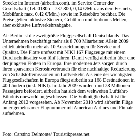
Strecke im Internet (airberlin.com), im Service Center der
Gesellschaft (Tel. 01805 – 737 800; 0,14 €/Min. aus dem Festnetz,
Mobilfunk max. 0,42 €/Min.) sowie im Reisebüro buchbar. Die
Preise gelten inklusive Steuern, Gebühren und topbonus Meilen,
aber exklusive Luftverkehrsabgabe.
Air Berlin ist die zweitgrößte Fluggesellschaft Deutschlands. Das
Unternehmen beschäftigt mehr als 8.700 Mitarbeiter. Allein 2009
erhielt airberlin mehr als 10 Auszeichnungen für Service und
Qualität. Die Flotte umfasst mit NIKI 167 Flugzeuge mit einem
Durchschnittsalter von fünf Jahren. Damit verfügt airberlin über eine
der jüngsten Flotten in Europa. Ihre modernen Jets sorgen durch
ihren sparsamen Kerosinverbrauch für eine nachhaltige Reduzierung
von Schadstoffemissionen im Luftverkehr. Als eine der wichtigsten
Fluggesellschaften in Europa fliegt airberlin zu 168 Destinationen in
40 Ländern (inkl. NIKI). Im Jahr 2009 wurden rund 28 Millionen
Passagiere befördert. airberlin hat sich dem weltweiten Luftfahrt-
Bündnis oneworld angeschlossen. Die Vollmitgliedschaft ist für
Anfang 2012 vorgesehen. Ab November 2010 wird airberlin Flüge
unter gemeinsamer Flugnummer mit American Airlines und Finnair
aufnehmen.
Foto: Carstino Delmonte/ Touristikpresse.net