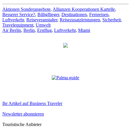
Aktionen Sonderangebote
,
Allianzen Kooperationen Kartelle
,
Besserer Service?
,
Billigflieger
,
Destinationen
,
Fernreisen
,
Luftverkehr
,
Reiseveranstalter
,
Reisezusatzleistungen
,
Sicherheit
,
Travelequipment
,
Umwelt
Air Berlin
,
Berlin
,
Erstflug
,
Luftverkehr
,
Miami
Ihr Artikel auf Business Traveler
Newsletter abonnieren
Touristische Anbieter