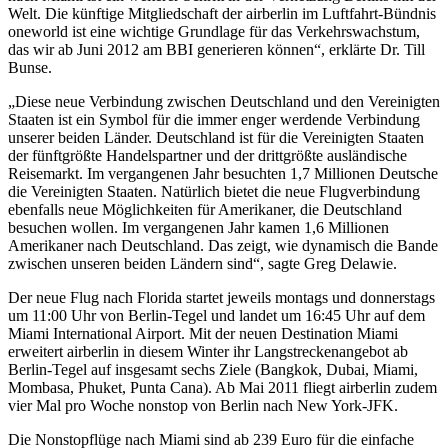
Welt. Die künftige Mitgliedschaft der airberlin im Luftfahrt-Bündnis
oneworld ist eine wichtige Grundlage für das Verkehrswachstum,
das wir ab Juni 2012 am BBI generieren können“, erklärte Dr. Till
Bunse.
„Diese neue Verbindung zwischen Deutschland und den Vereinigten
Staaten ist ein Symbol für die immer enger werdende Verbindung
unserer beiden Länder. Deutschland ist für die Vereinigten Staaten
der fünftgrößte Handelspartner und der drittgrößte ausländische
Reisemarkt. Im vergangenen Jahr besuchten 1,7 Millionen Deutsche
die Vereinigten Staaten. Natürlich bietet die neue Flugverbindung
ebenfalls neue Möglichkeiten für Amerikaner, die Deutschland
besuchen wollen. Im vergangenen Jahr kamen 1,6 Millionen
Amerikaner nach Deutschland. Das zeigt, wie dynamisch die Bande
zwischen unseren beiden Ländern sind“, sagte Greg Delawie.
Der neue Flug nach Florida startet jeweils montags und donnerstags
um 11:00 Uhr von Berlin-Tegel und landet um 16:45 Uhr auf dem
Miami International Airport. Mit der neuen Destination Miami
erweitert airberlin in diesem Winter ihr Langstreckenangebot ab
Berlin-Tegel auf insgesamt sechs Ziele (Bangkok, Dubai, Miami,
Mombasa, Phuket, Punta Cana). Ab Mai 2011 fliegt airberlin zudem
vier Mal pro Woche nonstop von Berlin nach New York-JFK.
Die Nonstopflüge nach Miami sind ab 239 Euro für die einfache