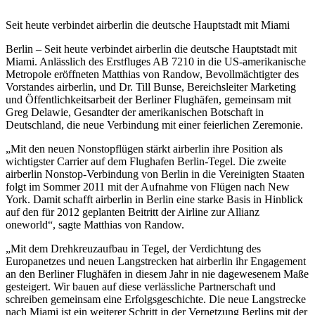
Seit heute verbindet airberlin die deutsche Hauptstadt mit Miami
Berlin – Seit heute verbindet airberlin die deutsche Hauptstadt mit
Miami. Anlässlich des Erstfluges AB 7210 in die US-amerikanische
Metropole eröffneten Matthias von Randow, Bevollmächtigter des
Vorstandes airberlin, und Dr. Till Bunse, Bereichsleiter Marketing
und Öffentlichkeitsarbeit der Berliner Flughäfen, gemeinsam mit
Greg Delawie, Gesandter der amerikanischen Botschaft in
Deutschland, die neue Verbindung mit einer feierlichen Zeremonie.
„Mit den neuen Nonstopflügen stärkt airberlin ihre Position als
wichtigster Carrier auf dem Flughafen Berlin-Tegel. Die zweite
airberlin Nonstop-Verbindung von Berlin in die Vereinigten Staaten
folgt im Sommer 2011 mit der Aufnahme von Flügen nach New
York. Damit schafft airberlin in Berlin eine starke Basis in Hinblick
auf den für 2012 geplanten Beitritt der Airline zur Allianz
oneworld“, sagte Matthias von Randow.
„Mit dem Drehkreuzaufbau in Tegel, der Verdichtung des
Europanetzes und neuen Langstrecken hat airberlin ihr Engagement
an den Berliner Flughäfen in diesem Jahr in nie dagewesenem Maße
gesteigert. Wir bauen auf diese verlässliche Partnerschaft und
schreiben gemeinsam eine Erfolgsgeschichte. Die neue Langstrecke
nach Miami ist ein weiterer Schritt in der Vernetzung Berlins mit der