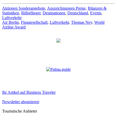
Aktionen Sonderangebote
,
Auszeichnungen Preise
,
Bilanzen &
Statistiken
,
Billigflieger
,
Destinationen
,
Deutschland
,
Events
,
Luftverkehr
Air Berlin
,
Fluggesellschaft
,
Luftverkehr
,
Thomas Ney
,
World
Airline Award
Ihr Artikel auf Business Traveler
Newsletter abonnieren
Touristische Anbieter