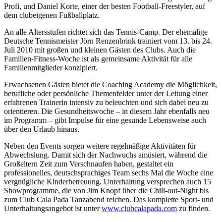
Profi, und Daniel Korte, einer der besten Football-Freestyler, auf
dem clubeigenen Fußballplatz.
An alle Altersstufen richtet sich das Tennis-Camp. Der ehemalige
Deutsche Tennismeister Jörn Renzenbrink trainiert vom 13. bis 24.
Juli 2010 mit großen und kleinen Gästen des Clubs. Auch die
Familien-Fitness-Woche ist als gemeinsame Aktivität für alle
Familienmitglieder konzipiert.
Erwachsenen Gästen bietet die Coaching Academy die Möglichkeit,
berufliche oder persönliche Themenfelder unter der Leitung einer
erfahrenen Trainerin intensiv zu beleuchten und sich dabei neu zu
orientieren. Die Gesundheitswoche – in diesem Jahr ebenfalls neu
im Programm – gibt Impulse für eine gesunde Lebensweise auch
über den Urlaub hinaus.
Neben den Events sorgen weitere regelmäßige Aktivitäten für
Abwechslung. Damit sich der Nachwuchs amüsiert, während die
Großeltern Zeit zum Verschnaufen haben, gestaltet ein
professionelles, deutschsprachiges Team sechs Mal die Woche eine
vergnügliche Kinderbetreuung. Unterhaltung versprechen auch 15
Showprogramme, die von Jim Knopf über die Chill-out-Night bis
zum Club Cala Pada Tanzabend reichen. Das komplette Sport- und
Unterhaltungsangebot ist unter
www.clubcalapada.com
zu finden.