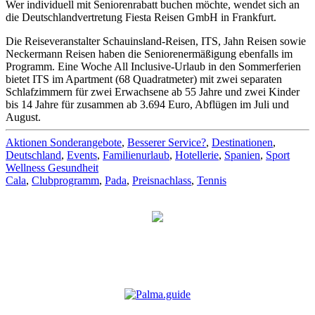
Wer individuell mit Seniorenrabatt buchen möchte, wendet sich an
die Deutschlandvertretung Fiesta Reisen GmbH in Frankfurt.
Die Reiseveranstalter Schauinsland-Reisen, ITS, Jahn Reisen sowie
Neckermann Reisen haben die Seniorenermäßigung ebenfalls im
Programm. Eine Woche All Inclusive-Urlaub in den Sommerferien
bietet ITS im Apartment (68 Quadratmeter) mit zwei separaten
Schlafzimmern für zwei Erwachsene ab 55 Jahre und zwei Kinder
bis 14 Jahre für zusammen ab 3.694 Euro, Abflügen im Juli und
August.
Aktionen Sonderangebote
,
Besserer Service?
,
Destinationen
,
Deutschland
,
Events
,
Familienurlaub
,
Hotellerie
,
Spanien
,
Sport
Wellness Gesundheit
Cala
,
Clubprogramm
,
Pada
,
Preisnachlass
,
Tennis