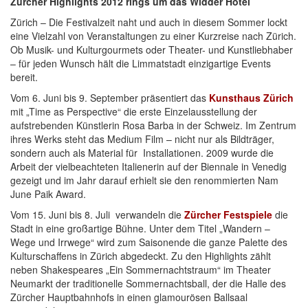
Zürcher Highlights 2012 rings um das Widder Hotel
Zürich – Die Festivalzeit naht und
auch in diesem Sommer lockt
eine Vielzahl von Veranstaltungen zu einer Kurzreise nach Zürich.
Ob Musik- und Kulturgourmets oder Theater- und Kunstliebhaber
– für jeden Wunsch hält die Limmatstadt einzigartige Events
bereit.
Vom 6. Juni bis 9. September präsentiert das
Kunsthaus Zürich
mit „Time as Perspective“ die erste Einzelausstellung der
aufstrebenden Künstlerin Rosa Barba in der Schweiz. Im Zentrum
ihres Werks steht das Medium Film – nicht nur als Bildträger,
sondern auch als Material für Installationen. 2009 wurde die
Arbeit der vielbeachteten Italienerin auf der Biennale in Venedig
gezeigt und im Jahr darauf erhielt sie den renommierten Nam
June Paik Award.
Vom 15. Juni bis 8. Juli verwandeln die
Zürcher Festspiele
die
Stadt in eine großartige Bühne. Unter dem Titel „Wandern –
Wege und Irrwege“ wird zum Saisonende die ganze Palette des
Kulturschaffens in Zürich abgedeckt. Zu den Highlights zählt
neben Shakespeares „Ein Sommernachtstraum“ im Theater
Neumarkt der traditionelle Sommernachtsball, der die Halle des
Zürcher Hauptbahnhofs in einen glamourösen Ballsaal