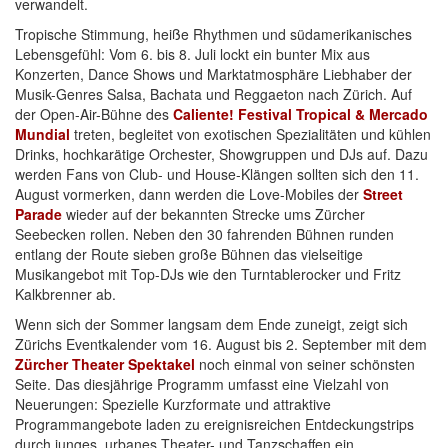
verwandelt.
Tropische Stimmung, heiße Rhythmen und südamerikanisches
Lebensgefühl: Vom 6. bis 8. Juli lockt ein bunter Mix aus
Konzerten, Dance Shows und Marktatmosphäre Liebhaber der
Musik-Genres Salsa, Bachata und Reggaeton nach Zürich. Auf
der Open-Air-Bühne des
Caliente! Festival Tropical & Mercado
Mundial
treten, begleitet von exotischen Spezialitäten und kühlen
Drinks, hochkarätige Orchester, Showgruppen und DJs auf. Dazu
werden Fans von Club- und House-Klängen sollten sich den 11.
August vormerken, dann werden die Love-Mobiles der
Street
Parade
wieder auf der bekannten Strecke ums Zürcher
Seebecken rollen. Neben den 30 fahrenden Bühnen runden
entlang der Route sieben große Bühnen das vielseitige
Musikangebot mit Top-DJs wie den Turntablerocker und Fritz
Kalkbrenner ab.
Wenn sich der Sommer langsam dem Ende zuneigt, zeigt sich
Zürichs Eventkalender vom 16. August bis 2. September mit dem
Zürcher Theater Spektakel
noch einmal von seiner schönsten
Seite. Das diesjährige Programm umfasst eine Vielzahl von
Neuerungen: Spezielle Kurzformate und attraktive
Programmangebote laden zu ereignisreichen Entdeckungstrips
durch junges, urbanes Theater- und Tanzschaffen ein.