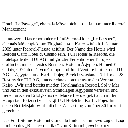
Hotel „Le Passage“, ehemals Mövenpick, ab 1. Januar unter Iberotel
Management
Hannover – Das renommierte Fünf-Sterne-Hotel „Le Passage“,
ehemals Mövenpick, am Flughafen von Kairo wird ab 1. Januar
2009 unter Iberotel-Flagge geführt. Der Name des Hotels wird
Iberotel Cairo Hotel & Casino sein. TUI Hotels & Resorts, die
Hotelsparte der TUI AG und größter Ferienhotelier Europas,
eröffnet damit sein erstes Business-Hotel in Ägypten. Hamed El
Chiaty, CEO der Travco Gruppe und Joint Venture Partner der TUI
AG in Ägypten, und Karl J. Pojer, Bereichsvorstand TUI Hotels &
Resorts der TUI AG, unterzeichneten gemeinsam den Vertrag in
Kairo. „Wir sind bereits mit den Hotelmarken Iberotel, Sol y Mar
und Jaz in den exklusivsten Strandlagen Ägyptens vertreten und
freuen uns, den Erfolgskurs der Marke Iberotel jetzt auch in der
Hauptstadt fortzusetzen“, sagt TUI Hotelchef Karl J. Pojer. Im
ersten Betriebsjahr wird mit einer Auslastung von über 80 Prozent
gerechnet.
Das Fünf-Sterne-Hotel mit Garten befindet sich in bevorzugter Lage
inmitten des „Businessdistrikts“ von Kairo mit jeweils kurzen