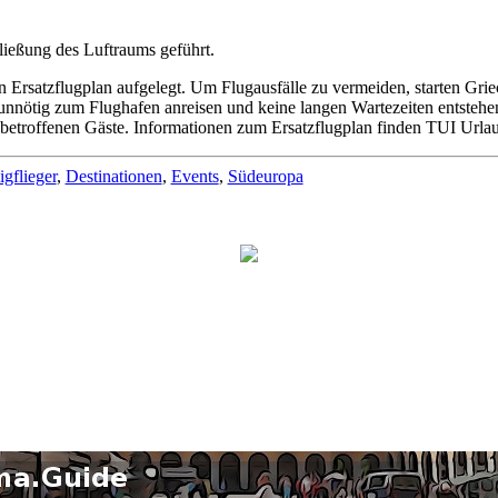
ließung des Luftraums geführt.
en Ersatzflugplan aufgelegt. Um Flugausfälle zu vermeiden, starten Gri
t unnötig zum Flughafen anreisen und keine langen Wartezeiten entstehe
 betroffenen Gäste.
Informationen zum Ersatzflugplan finden TUI Urla
igflieger
,
Destinationen
,
Events
,
Südeuropa