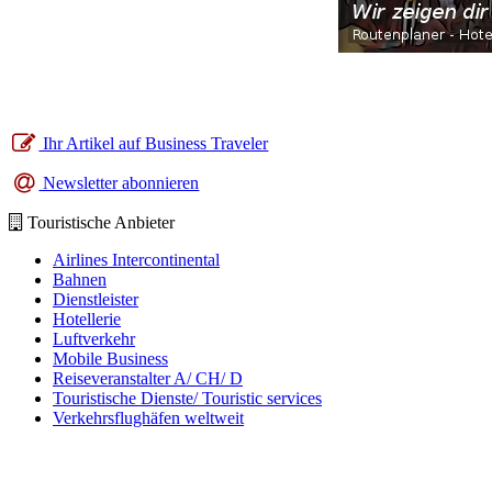
Ihr Artikel auf Business Traveler
Newsletter abonnieren
Touristische Anbieter
Airlines Intercontinental
Bahnen
Dienstleister
Hotellerie
Luftverkehr
Mobile Business
Reiseveranstalter A/ CH/ D
Touristische Dienste/ Touristic services
Verkehrsflughäfen weltweit