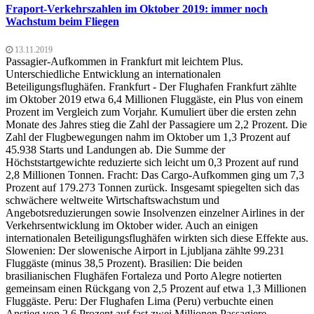
Fraport-Verkehrszahlen im Oktober 2019: immer noch
Wachstum beim Fliegen
13.11.2019
Passagier-Aufkommen in Frankfurt mit leichtem Plus.
Unterschiedliche Entwicklung an internationalen
Beteiligungsflughäfen. Frankfurt - Der Flughafen Frankfurt zählte
im Oktober 2019 etwa 6,4 Millionen Fluggäste, ein Plus von einem
Prozent im Vergleich zum Vorjahr. Kumuliert über die ersten zehn
Monate des Jahres stieg die Zahl der Passagiere um 2,2 Prozent. Die
Zahl der Flugbewegungen nahm im Oktober um 1,3 Prozent auf
45.938 Starts und Landungen ab. Die Summe der
Höchststartgewichte reduzierte sich leicht um 0,3 Prozent auf rund
2,8 Millionen Tonnen. Fracht: Das Cargo-Aufkommen ging um 7,3
Prozent auf 179.273 Tonnen zurück. Insgesamt spiegelten sich das
schwächere weltweite Wirtschaftswachstum und
Angebotsreduzierungen sowie Insolvenzen einzelner Airlines in der
Verkehrsentwicklung im Oktober wider. Auch an einigen
internationalen Beteiligungsflughäfen wirkten sich diese Effekte aus.
Slowenien: Der slowenische Airport in Ljubljana zählte 99.231
Fluggäste (minus 38,5 Prozent). Brasilien: Die beiden
brasilianischen Flughäfen Fortaleza und Porto Alegre notierten
gemeinsam einen Rückgang von 2,5 Prozent auf etwa 1,3 Millionen
Fluggäste. Peru: Der Flughafen Lima (Peru) verbuchte einen
Anstieg von 2,6 Prozent auf fast zwei Millionen Passagiere.