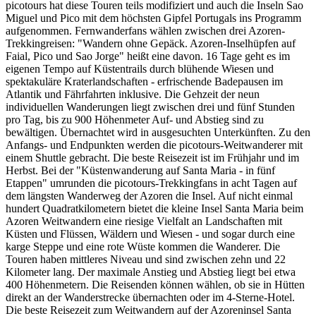
picotours hat diese Touren teils modifiziert und auch die Inseln Sao
Miguel und Pico mit dem höchsten Gipfel Portugals ins Programm
aufgenommen. Fernwanderfans wählen zwischen drei Azoren-
Trekkingreisen: "Wandern ohne Gepäck. Azoren-Inselhüpfen auf
Faial, Pico und Sao Jorge" heißt eine davon. 16 Tage geht es im
eigenen Tempo auf Küstentrails durch blühende Wiesen und
spektakuläre Kraterlandschaften - erfrischende Badepausen im
Atlantik und Fährfahrten inklusive. Die Gehzeit der neun
individuellen Wanderungen liegt zwischen drei und fünf Stunden
pro Tag, bis zu 900 Höhenmeter Auf- und Abstieg sind zu
bewältigen. Übernachtet wird in ausgesuchten Unterkünften. Zu den
Anfangs- und Endpunkten werden die picotours-Weitwanderer mit
einem Shuttle gebracht. Die beste Reisezeit ist im Frühjahr und im
Herbst. Bei der "Küstenwanderung auf Santa Maria - in fünf
Etappen" umrunden die picotours-Trekkingfans in acht Tagen auf
dem längsten Wanderweg der Azoren die Insel. Auf nicht einmal
hundert Quadratkilometern bietet die kleine Insel Santa Maria beim
Azoren Weitwandern eine riesige Vielfalt an Landschaften mit
Küsten und Flüssen, Wäldern und Wiesen - und sogar durch eine
karge Steppe und eine rote Wüste kommen die Wanderer. Die
Touren haben mittleres Niveau und sind zwischen zehn und 22
Kilometer lang. Der maximale Anstieg und Abstieg liegt bei etwa
400 Höhenmetern. Die Reisenden können wählen, ob sie in Hütten
direkt an der Wanderstrecke übernachten oder im 4-Sterne-Hotel.
Die beste Reisezeit zum Weitwandern auf der Azoreninsel Santa