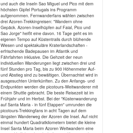
und auch die Inseln Sao Miguel und Pico mit dem
höchsten Gipfel Portugals ins Programm
aufgenommen. Fernwanderfans wählen zwischen
drei Azoren-Trekkingreisen: "Wandern ohne
Gepäck. Azoren-Inselhüpfen auf Faial, Pico und
Sao Jorge" heißt eine davon. 16 Tage geht es im
eigenen Tempo auf Küstentrails durch blühende
Wiesen und spektakuläre Kraterlandschaften -
erfrischende Badepausen im Atlantik und
Fährfahrten inklusive. Die Gehzeit der neun
individuellen Wanderungen liegt zwischen drei und
fünf Stunden pro Tag, bis zu 900 Höhenmeter Auf-
und Abstieg sind zu bewältigen. Übernachtet wird in
ausgesuchten Unterkünften. Zu den Anfangs- und
Endpunkten werden die picotours-Weitwanderer mit
einem Shuttle gebracht. Die beste Reisezeit ist im
Frühjahr und im Herbst. Bei der "Küstenwanderung
auf Santa Maria - in fünf Etappen" umrunden die
picotours-Trekkingfans in acht Tagen auf dem
längsten Wanderweg der Azoren die Insel. Auf nicht
einmal hundert Quadratkilometern bietet die kleine
Insel Santa Maria beim Azoren Weitwandern eine