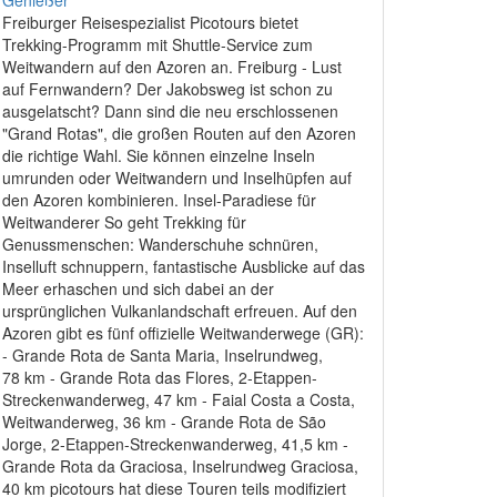
Freiburger Reisespezialist Picotours bietet
Trekking-Programm mit Shuttle-Service zum
Weitwandern auf den Azoren an. Freiburg - Lust
auf Fernwandern? Der Jakobsweg ist schon zu
ausgelatscht? Dann sind die neu erschlossenen
"Grand Rotas", die großen Routen auf den Azoren
die richtige Wahl. Sie können einzelne Inseln
umrunden oder Weitwandern und Inselhüpfen auf
den Azoren kombinieren. Insel-Paradiese für
Weitwanderer So geht Trekking für
Genussmenschen: Wanderschuhe schnüren,
Inselluft schnuppern, fantastische Ausblicke auf das
Meer erhaschen und sich dabei an der
ursprünglichen Vulkanlandschaft erfreuen. Auf den
Azoren gibt es fünf offizielle Weitwanderwege (GR):
- Grande Rota de Santa Maria, Inselrundweg,
78 km - Grande Rota das Flores, 2-Etappen-
Streckenwanderweg, 47 km - Faial Costa a Costa,
Weitwanderweg, 36 km - Grande Rota de São
Jorge, 2-Etappen-Streckenwanderweg, 41,5 km -
Grande Rota da Graciosa, Inselrundweg Graciosa,
40 km picotours hat diese Touren teils modifiziert