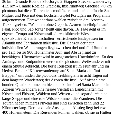
36 km - Grande Rota de São Jorge, 2-Etappen-Streckenwanderweg,
41,5 km - Grande Rota da Graciosa, Inselrundweg Graciosa, 40 km
picotours hat diese Touren teils modifiziert und auch die Inseln Sao
Miguel und Pico mit dem höchsten Gipfel Portugals ins Programm
aufgenommen. Fernwanderfans wählen zwischen drei Azoren-
Trekkingreisen: "Wandern ohne Gepäck. Azoren-Inselhüpfen auf
Faial, Pico und Sao Jorge" heißt eine davon. 16 Tage geht es im
eigenen Tempo auf Küstentrails durch blühende Wiesen und
spektakuläre Kraterlandschaften - erfrischende Badepausen im
Atlantik und Fährfahrten inklusive. Die Gehzeit der neun
individuellen Wanderungen liegt zwischen drei und fünf Stunden
pro Tag, bis zu 900 Höhenmeter Auf- und Abstieg sind zu
bewältigen. Übernachtet wird in ausgesuchten Unterkünften. Zu den
Anfangs- und Endpunkten werden die picotours-Weitwanderer mit
einem Shuttle gebracht. Die beste Reisezeit ist im Frühjahr und im
Herbst. Bei der "Küstenwanderung auf Santa Maria - in fünf
Etappen" umrunden die picotours-Trekkingfans in acht Tagen auf
dem längsten Wanderweg der Azoren die Insel. Auf nicht einmal
hundert Quadratkilometern bietet die kleine Insel Santa Maria beim
Azoren Weitwandern eine riesige Vielfalt an Landschaften mit
Küsten und Flüssen, Wäldern und Wiesen - und sogar durch eine
karge Steppe und eine rote Wüste kommen die Wanderer. Die
Touren haben mittleres Niveau und sind zwischen zehn und 22
Kilometer lang. Der maximale Anstieg und Abstieg liegt bei etwa
400 Höhenmetern. Die Reisenden können wählen, ob sie in Hütten