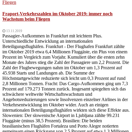
Fraport-Verkehrszahlen im Oktober 2019: immer noch
Wachstum beim Fliegen
13.11.2019
Passagier-Aufkommen in Frankfurt mit leichtem Plus.
Unterschiedliche Entwicklung an internationalen
Beteiligungsflughäfen. Frankfurt - Der Flughafen Frankfurt zählte
im Oktober 2019 etwa 6,4 Millionen Fluggäste, ein Plus von einem
Prozent im Vergleich zum Vorjahr. Kumuliert über die ersten zehn
Monate des Jahres stieg die Zahl der Passagiere um 2,2 Prozent. Die
Zahl der Flugbewegungen nahm im Oktober um 1,3 Prozent auf
45.938 Starts und Landungen ab. Die Summe der
Höchststartgewichte reduzierte sich leicht um 0,3 Prozent auf rund
2,8 Millionen Tonnen. Fracht: Das Cargo-Aufkommen ging um 7,3
Prozent auf 179.273 Tonnen zurück. Insgesamt spiegelten sich das
schwächere weltweite Wirtschaftswachstum und
Angebotsreduzierungen sowie Insolvenzen einzelner Airlines in der
Verkehrsentwicklung im Oktober wider. Auch an einigen
internationalen Beteiligungsflughäfen wirkten sich diese Effekte aus.
Slowenien: Der slowenische Airport in Ljubljana zählte 99.231
Fluggäste (minus 38,5 Prozent). Brasilien: Die beiden
brasilianischen Flughäfen Fortaleza und Porto Alegre notierten
gemeinsam einen Rückgang von 2,5 Prozent auf etwa 1,3 Millionen