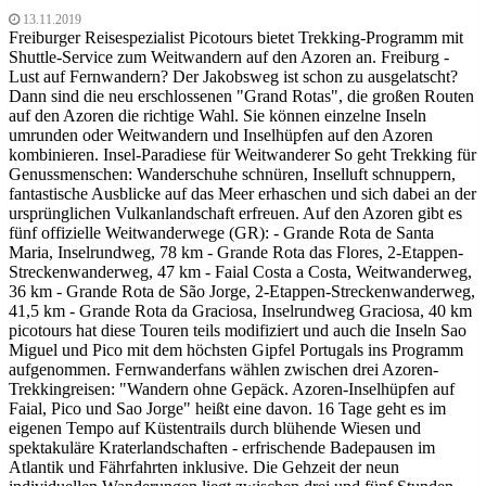
13.11.2019
Freiburger Reisespezialist Picotours bietet Trekking-Programm mit
Shuttle-Service zum Weitwandern auf den Azoren an. Freiburg -
Lust auf Fernwandern? Der Jakobsweg ist schon zu ausgelatscht?
Dann sind die neu erschlossenen "Grand Rotas", die großen Routen
auf den Azoren die richtige Wahl. Sie können einzelne Inseln
umrunden oder Weitwandern und Inselhüpfen auf den Azoren
kombinieren. Insel-Paradiese für Weitwanderer So geht Trekking für
Genussmenschen: Wanderschuhe schnüren, Inselluft schnuppern,
fantastische Ausblicke auf das Meer erhaschen und sich dabei an der
ursprünglichen Vulkanlandschaft erfreuen. Auf den Azoren gibt es
fünf offizielle Weitwanderwege (GR): - Grande Rota de Santa
Maria, Inselrundweg, 78 km - Grande Rota das Flores, 2-Etappen-
Streckenwanderweg, 47 km - Faial Costa a Costa, Weitwanderweg,
36 km - Grande Rota de São Jorge, 2-Etappen-Streckenwanderweg,
41,5 km - Grande Rota da Graciosa, Inselrundweg Graciosa, 40 km
picotours hat diese Touren teils modifiziert und auch die Inseln Sao
Miguel und Pico mit dem höchsten Gipfel Portugals ins Programm
aufgenommen. Fernwanderfans wählen zwischen drei Azoren-
Trekkingreisen: "Wandern ohne Gepäck. Azoren-Inselhüpfen auf
Faial, Pico und Sao Jorge" heißt eine davon. 16 Tage geht es im
eigenen Tempo auf Küstentrails durch blühende Wiesen und
spektakuläre Kraterlandschaften - erfrischende Badepausen im
Atlantik und Fährfahrten inklusive. Die Gehzeit der neun