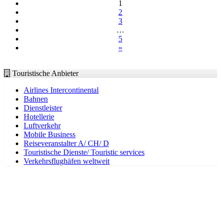
1
2
3
…
5
»
Touristische Anbieter
Airlines Intercontinental
Bahnen
Dienstleister
Hotellerie
Luftverkehr
Mobile Business
Reiseveranstalter A/ CH/ D
Touristische Dienste/ Touristic services
Verkehrsflughäfen weltweit