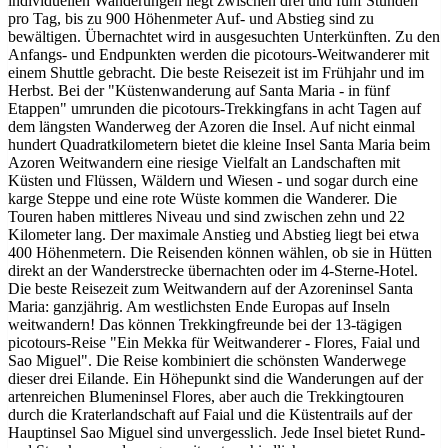
individuellen Wanderungen liegt zwischen drei und fünf Stunden
pro Tag, bis zu 900 Höhenmeter Auf- und Abstieg sind zu
bewältigen. Übernachtet wird in ausgesuchten Unterkünften. Zu den
Anfangs- und Endpunkten werden die picotours-Weitwanderer mit
einem Shuttle gebracht. Die beste Reisezeit ist im Frühjahr und im
Herbst. Bei der "Küstenwanderung auf Santa Maria - in fünf
Etappen" umrunden die picotours-Trekkingfans in acht Tagen auf
dem längsten Wanderweg der Azoren die Insel. Auf nicht einmal
hundert Quadratkilometern bietet die kleine Insel Santa Maria beim
Azoren Weitwandern eine riesige Vielfalt an Landschaften mit
Küsten und Flüssen, Wäldern und Wiesen - und sogar durch eine
karge Steppe und eine rote Wüste kommen die Wanderer. Die
Touren haben mittleres Niveau und sind zwischen zehn und 22
Kilometer lang. Der maximale Anstieg und Abstieg liegt bei etwa
400 Höhenmetern. Die Reisenden können wählen, ob sie in Hütten
direkt an der Wanderstrecke übernachten oder im 4-Sterne-Hotel.
Die beste Reisezeit zum Weitwandern auf der Azoreninsel Santa
Maria: ganzjährig. Am westlichsten Ende Europas auf Inseln
weitwandern! Das können Trekkingfreunde bei der 13-tägigen
picotours-Reise "Ein Mekka für Weitwanderer - Flores, Faial und
Sao Miguel". Die Reise kombiniert die schönsten Wanderwege
dieser drei Eilande. Ein Höhepunkt sind die Wanderungen auf der
artenreichen Blumeninsel Flores, aber auch die Trekkingtouren
durch die Kraterlandschaft auf Faial und die Küstentrails auf der
Hauptinsel Sao Miguel sind unvergesslich. Jede Insel bietet Rund-