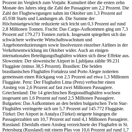
Prozent im Vergleich zum Vorjahr. Kumuliert über die ersten zehn
Monate des Jahres stieg die Zahl der Passagiere um 2,2 Prozent. Die
Zahl der Flugbewegungen nahm im Oktober um 1,3 Prozent auf
45.938 Starts und Landungen ab. Die Summe der
Höchststartgewichte reduzierte sich leicht um 0,3 Prozent auf rund
2,8 Millionen Tonnen. Fracht: Das Cargo-Aufkommen ging um 7,3
Prozent auf 179.273 Tonnen zurück. Insgesamt spiegelten sich das
schwächere weltweite Wirtschaftswachstum und
Angebotsreduzierungen sowie Insolvenzen einzelner Airlines in der
Verkehrsentwicklung im Oktober wider. Auch an einigen
internationalen Beteiligungsflughäfen wirkten sich diese Effekte aus.
Slowenien: Der slowenische Airport in Ljubljana zählte 99.231
Fluggäste (minus 38,5 Prozent). Brasilien: Die beiden
brasilianischen Flughäfen Fortaleza und Porto Alegre notierten
gemeinsam einen Rückgang von 2,5 Prozent auf etwa 1,3 Millionen
Fluggäste. Peru: Der Flughafen Lima (Peru) verbuchte einen
Anstieg von 2,6 Prozent auf fast zwei Millionen Passagiere.
Griechenland: Die 14 griechischen Regionalflughäfen wuchsen
insgesamt um 1,6 Prozent auf rund 2,5 Millionen Passagiere.
Bulgarien: Das Aufkommen an den beiden bulgarischen Twin Star-
Flughäfen verringerte sich um 5,7 Prozent auf 145.772 Fluggäste.
Türkei: Der Airport in Antalya (Türkei) steigerte hingegen die
Passagierzahlen um 10,7 Prozent auf rund 4,1 Millionen Passagiere.
Russland: Ebenfalls einen Anstieg verzeichnete der Flughafen in St.
Petersburg (Russland) mit einem Plus von 10,6 Prozent auf rund 1,7