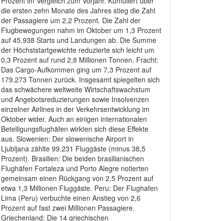
Prozent im Vergleich zum Vorjahr. Kumuliert über
die ersten zehn Monate des Jahres stieg die Zahl
der Passagiere um 2,2 Prozent. Die Zahl der
Flugbewegungen nahm im Oktober um 1,3 Prozent
auf 45.938 Starts und Landungen ab. Die Summe
der Höchststartgewichte reduzierte sich leicht um
0,3 Prozent auf rund 2,8 Millionen Tonnen. Fracht:
Das Cargo-Aufkommen ging um 7,3 Prozent auf
179.273 Tonnen zurück. Insgesamt spiegelten sich
das schwächere weltweite Wirtschaftswachstum
und Angebotsreduzierungen sowie Insolvenzen
einzelner Airlines in der Verkehrsentwicklung im
Oktober wider. Auch an einigen internationalen
Beteiligungsflughäfen wirkten sich diese Effekte
aus. Slowenien: Der slowenische Airport in
Ljubljana zählte 99.231 Fluggäste (minus 38,5
Prozent). Brasilien: Die beiden brasilianischen
Flughäfen Fortaleza und Porto Alegre notierten
gemeinsam einen Rückgang von 2,5 Prozent auf
etwa 1,3 Millionen Fluggäste. Peru: Der Flughafen
Lima (Peru) verbuchte einen Anstieg von 2,6
Prozent auf fast zwei Millionen Passagiere.
Griechenland: Die 14 griechischen