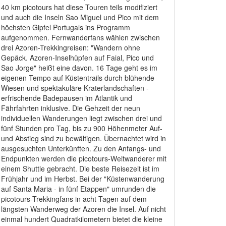
40 km picotours hat diese Touren teils modifiziert
und auch die Inseln Sao Miguel und Pico mit dem
höchsten Gipfel Portugals ins Programm
aufgenommen. Fernwanderfans wählen zwischen
drei Azoren-Trekkingreisen: "Wandern ohne
Gepäck. Azoren-Inselhüpfen auf Faial, Pico und
Sao Jorge" heißt eine davon. 16 Tage geht es im
eigenen Tempo auf Küstentrails durch blühende
Wiesen und spektakuläre Kraterlandschaften -
erfrischende Badepausen im Atlantik und
Fährfahrten inklusive. Die Gehzeit der neun
individuellen Wanderungen liegt zwischen drei und
fünf Stunden pro Tag, bis zu 900 Höhenmeter Auf-
und Abstieg sind zu bewältigen. Übernachtet wird in
ausgesuchten Unterkünften. Zu den Anfangs- und
Endpunkten werden die picotours-Weitwanderer mit
einem Shuttle gebracht. Die beste Reisezeit ist im
Frühjahr und im Herbst. Bei der "Küstenwanderung
auf Santa Maria - in fünf Etappen" umrunden die
picotours-Trekkingfans in acht Tagen auf dem
längsten Wanderweg der Azoren die Insel. Auf nicht
einmal hundert Quadratkilometern bietet die kleine