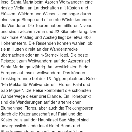
Insel Santa Maria beim Azoren Weitwandern eine
riesige Vielfalt an Landschaften mit Küsten und
Flüssen, Wäldern und Wiesen - und sogar durch
eine karge Steppe und eine rote Wüste kommen
die Wanderer. Die Touren haben mittleres Niveau
und sind zwischen zehn und 22 Kilometer lang. Der
maximale Anstieg und Abstieg liegt bei etwa 400
Höhenmetern. Die Reisenden können wählen, ob
sie in Hütten direkt an der Wanderstrecke
übernachten oder im 4-Sterne-Hotel. Die beste
Reisezeit zum Weitwandern auf der Azoreninsel
Santa Maria: ganzjährig. Am westlichsten Ende
Europas auf Inseln weitwandern! Das können
Trekkingfreunde bei der 13-tägigen picotours-Reise
"Ein Mekka für Weitwanderer - Flores, Faial und
Sao Miguel". Die Reise kombiniert die schönsten
Wanderwege dieser drei Eilande. Ein Höhepunkt
sind die Wanderungen auf der artenreichen
Blumeninsel Flores, aber auch die Trekkingtouren
durch die Kraterlandschaft auf Faial und die
Küstentrails auf der Hauptinsel Sao Miguel sind
unvergesslich. Jede Insel bietet Rund- und
Streckenwanderungen mit unterschiedlichen