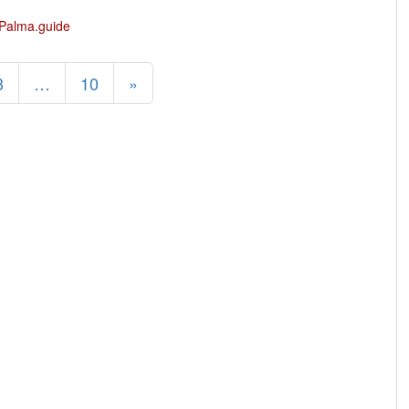
3
…
10
»