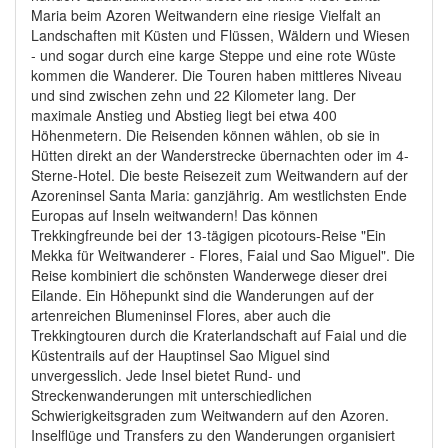
Maria beim Azoren Weitwandern eine riesige Vielfalt an
Landschaften mit Küsten und Flüssen, Wäldern und Wiesen
- und sogar durch eine karge Steppe und eine rote Wüste
kommen die Wanderer. Die Touren haben mittleres Niveau
und sind zwischen zehn und 22 Kilometer lang. Der
maximale Anstieg und Abstieg liegt bei etwa 400
Höhenmetern. Die Reisenden können wählen, ob sie in
Hütten direkt an der Wanderstrecke übernachten oder im 4-
Sterne-Hotel. Die beste Reisezeit zum Weitwandern auf der
Azoreninsel Santa Maria: ganzjährig. Am westlichsten Ende
Europas auf Inseln weitwandern! Das können
Trekkingfreunde bei der 13-tägigen picotours-Reise "Ein
Mekka für Weitwanderer - Flores, Faial und Sao Miguel". Die
Reise kombiniert die schönsten Wanderwege dieser drei
Eilande. Ein Höhepunkt sind die Wanderungen auf der
artenreichen Blumeninsel Flores, aber auch die
Trekkingtouren durch die Kraterlandschaft auf Faial und die
Küstentrails auf der Hauptinsel Sao Miguel sind
unvergesslich. Jede Insel bietet Rund- und
Streckenwanderungen mit unterschiedlichen
Schwierigkeitsgraden zum Weitwandern auf den Azoren.
Inselflüge und Transfers zu den Wanderungen organisiert