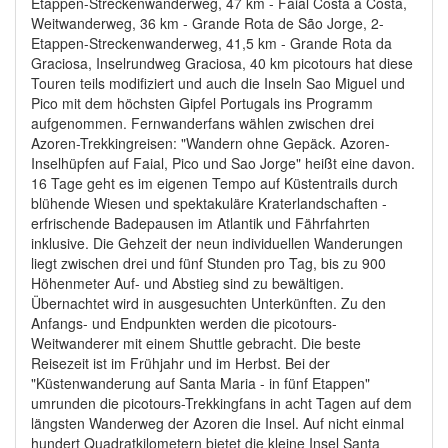
Etappen-Streckenwanderweg, 47 km - Faial Costa a Costa,
Weitwanderweg, 36 km - Grande Rota de São Jorge, 2-
Etappen-Streckenwanderweg, 41,5 km - Grande Rota da
Graciosa, Inselrundweg Graciosa, 40 km picotours hat diese
Touren teils modifiziert und auch die Inseln Sao Miguel und
Pico mit dem höchsten Gipfel Portugals ins Programm
aufgenommen. Fernwanderfans wählen zwischen drei
Azoren-Trekkingreisen: "Wandern ohne Gepäck. Azoren-
Inselhüpfen auf Faial, Pico und Sao Jorge" heißt eine davon.
16 Tage geht es im eigenen Tempo auf Küstentrails durch
blühende Wiesen und spektakuläre Kraterlandschaften -
erfrischende Badepausen im Atlantik und Fährfahrten
inklusive. Die Gehzeit der neun individuellen Wanderungen
liegt zwischen drei und fünf Stunden pro Tag, bis zu 900
Höhenmeter Auf- und Abstieg sind zu bewältigen.
Übernachtet wird in ausgesuchten Unterkünften. Zu den
Anfangs- und Endpunkten werden die picotours-
Weitwanderer mit einem Shuttle gebracht. Die beste
Reisezeit ist im Frühjahr und im Herbst. Bei der
"Küstenwanderung auf Santa Maria - in fünf Etappen"
umrunden die picotours-Trekkingfans in acht Tagen auf dem
längsten Wanderweg der Azoren die Insel. Auf nicht einmal
hundert Quadratkilometern bietet die kleine Insel Santa