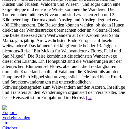
Küsten und Flüssen, Wäldern und Wiesen - und sogar durch eine
karge Steppe und eine rote Wüste kommen die Wanderer. Die
Touren haben mittleres Niveau und sind zwischen zehn und 22
Kilometer lang. Der maximale Anstieg und Abstieg liegt bei etwa
400 Höhenmetern. Die Reisenden können wählen, ob sie in Hütten
direkt an der Wanderstrecke übernachten oder im 4-Sterne-Hotel.
Die beste Reisezeit zum Weitwandern auf der Azoreninsel Santa
Maria: ganzjährig. Am westlichsten Ende Europas auf Inseln
weitwandern! Das können Trekkingfreunde bei der 13-tägigen
picotours-Reise "Ein Mekka für Weitwanderer - Flores, Faial und
Sao Miguel". Die Reise kombiniert die schönsten Wanderwege
dieser drei Eilande. Ein Höhepunkt sind die Wanderungen auf der
artenreichen Blumeninsel Flores, aber auch die Trekkingtouren
durch die Kraterlandschaft auf Faial und die Küstentrails auf der
Hauptinsel Sao Miguel sind unvergesslich. Jede Insel bietet Rund-
und Streckenwanderungen mit unterschiedlichen
Schwierigkeitsgraden zum Weitwandern auf den Azoren. Inselflüge
und Transfers zu den Wanderungen organisiert der Veranstalter. Die
beste Reisezeit ist im Frühjahr und im Herbst.
[...]