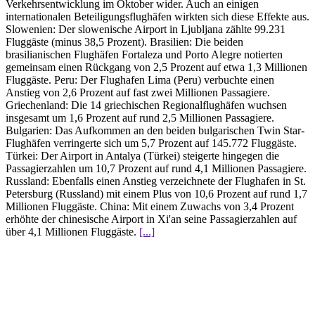
Verkehrsentwicklung im Oktober wider. Auch an einigen
internationalen Beteiligungsflughäfen wirkten sich diese Effekte aus.
Slowenien: Der slowenische Airport in Ljubljana zählte 99.231
Fluggäste (minus 38,5 Prozent). Brasilien: Die beiden
brasilianischen Flughäfen Fortaleza und Porto Alegre notierten
gemeinsam einen Rückgang von 2,5 Prozent auf etwa 1,3 Millionen
Fluggäste. Peru: Der Flughafen Lima (Peru) verbuchte einen
Anstieg von 2,6 Prozent auf fast zwei Millionen Passagiere.
Griechenland: Die 14 griechischen Regionalflughäfen wuchsen
insgesamt um 1,6 Prozent auf rund 2,5 Millionen Passagiere.
Bulgarien: Das Aufkommen an den beiden bulgarischen Twin Star-
Flughäfen verringerte sich um 5,7 Prozent auf 145.772 Fluggäste.
Türkei: Der Airport in Antalya (Türkei) steigerte hingegen die
Passagierzahlen um 10,7 Prozent auf rund 4,1 Millionen Passagiere.
Russland: Ebenfalls einen Anstieg verzeichnete der Flughafen in St.
Petersburg (Russland) mit einem Plus von 10,6 Prozent auf rund 1,7
Millionen Fluggäste. China: Mit einem Zuwachs von 3,4 Prozent
erhöhte der chinesische Airport in Xi'an seine Passagierzahlen auf
über 4,1 Millionen Fluggäste.
[...]