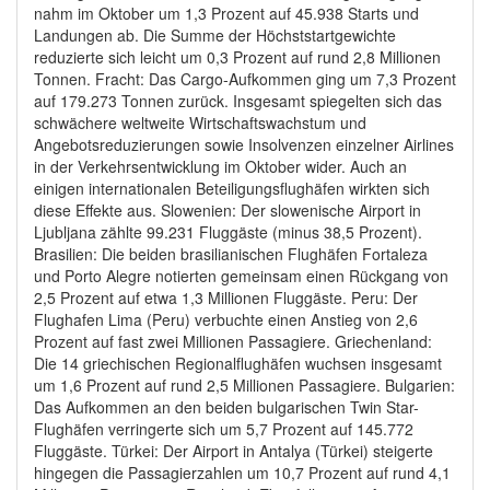
nahm im Oktober um 1,3 Prozent auf 45.938 Starts und
Landungen ab. Die Summe der Höchststartgewichte
reduzierte sich leicht um 0,3 Prozent auf rund 2,8 Millionen
Tonnen. Fracht: Das Cargo-Aufkommen ging um 7,3 Prozent
auf 179.273 Tonnen zurück. Insgesamt spiegelten sich das
schwächere weltweite Wirtschaftswachstum und
Angebotsreduzierungen sowie Insolvenzen einzelner Airlines
in der Verkehrsentwicklung im Oktober wider. Auch an
einigen internationalen Beteiligungsflughäfen wirkten sich
diese Effekte aus. Slowenien: Der slowenische Airport in
Ljubljana zählte 99.231 Fluggäste (minus 38,5 Prozent).
Brasilien: Die beiden brasilianischen Flughäfen Fortaleza
und Porto Alegre notierten gemeinsam einen Rückgang von
2,5 Prozent auf etwa 1,3 Millionen Fluggäste. Peru: Der
Flughafen Lima (Peru) verbuchte einen Anstieg von 2,6
Prozent auf fast zwei Millionen Passagiere. Griechenland:
Die 14 griechischen Regionalflughäfen wuchsen insgesamt
um 1,6 Prozent auf rund 2,5 Millionen Passagiere. Bulgarien:
Das Aufkommen an den beiden bulgarischen Twin Star-
Flughäfen verringerte sich um 5,7 Prozent auf 145.772
Fluggäste. Türkei: Der Airport in Antalya (Türkei) steigerte
hingegen die Passagierzahlen um 10,7 Prozent auf rund 4,1