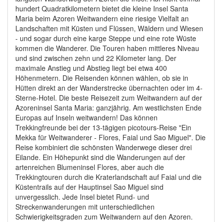
hundert Quadratkilometern bietet die kleine Insel Santa
Maria beim Azoren Weitwandern eine riesige Vielfalt an
Landschaften mit Küsten und Flüssen, Wäldern und Wiesen
- und sogar durch eine karge Steppe und eine rote Wüste
kommen die Wanderer. Die Touren haben mittleres Niveau
und sind zwischen zehn und 22 Kilometer lang. Der
maximale Anstieg und Abstieg liegt bei etwa 400
Höhenmetern. Die Reisenden können wählen, ob sie in
Hütten direkt an der Wanderstrecke übernachten oder im 4-
Sterne-Hotel. Die beste Reisezeit zum Weitwandern auf der
Azoreninsel Santa Maria: ganzjährig. Am westlichsten Ende
Europas auf Inseln weitwandern! Das können
Trekkingfreunde bei der 13-tägigen picotours-Reise "Ein
Mekka für Weitwanderer - Flores, Faial und Sao Miguel". Die
Reise kombiniert die schönsten Wanderwege dieser drei
Eilande. Ein Höhepunkt sind die Wanderungen auf der
artenreichen Blumeninsel Flores, aber auch die
Trekkingtouren durch die Kraterlandschaft auf Faial und die
Küstentrails auf der Hauptinsel Sao Miguel sind
unvergesslich. Jede Insel bietet Rund- und
Streckenwanderungen mit unterschiedlichen
Schwierigkeitsgraden zum Weitwandern auf den Azoren.