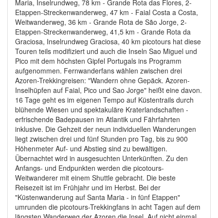
Maria, Inselrundweg, 78 km - Grande Rota das Flores, 2-
Etappen-Streckenwanderweg, 47 km - Faial Costa a Costa,
Weitwanderweg, 36 km - Grande Rota de São Jorge, 2-
Etappen-Streckenwanderweg, 41,5 km - Grande Rota da
Graciosa, Inselrundweg Graciosa, 40 km picotours hat diese
Touren teils modifiziert und auch die Inseln Sao Miguel und
Pico mit dem höchsten Gipfel Portugals ins Programm
aufgenommen. Fernwanderfans wählen zwischen drei
Azoren-Trekkingreisen: "Wandern ohne Gepäck. Azoren-
Inselhüpfen auf Faial, Pico und Sao Jorge" heißt eine davon.
16 Tage geht es im eigenen Tempo auf Küstentrails durch
blühende Wiesen und spektakuläre Kraterlandschaften -
erfrischende Badepausen im Atlantik und Fährfahrten
inklusive. Die Gehzeit der neun individuellen Wanderungen
liegt zwischen drei und fünf Stunden pro Tag, bis zu 900
Höhenmeter Auf- und Abstieg sind zu bewältigen.
Übernachtet wird in ausgesuchten Unterkünften. Zu den
Anfangs- und Endpunkten werden die picotours-
Weitwanderer mit einem Shuttle gebracht. Die beste
Reisezeit ist im Frühjahr und im Herbst. Bei der
"Küstenwanderung auf Santa Maria - in fünf Etappen"
umrunden die picotours-Trekkingfans in acht Tagen auf dem
längsten Wanderweg der Azoren die Insel. Auf nicht einmal