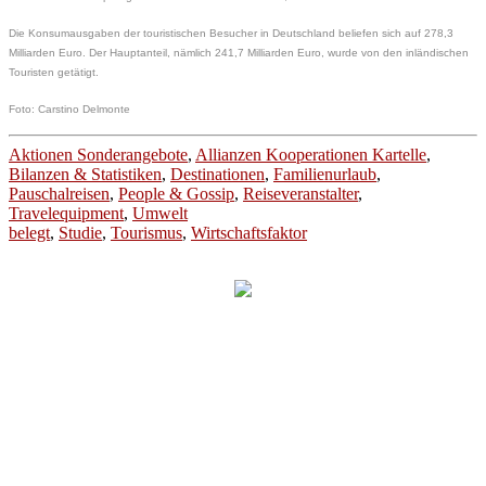
Die Konsumausgaben der touristischen Besucher in Deutschland beliefen sich auf 278,3
Milliarden Euro. Der Hauptanteil, nämlich 241,7 Milliarden Euro, wurde von den inländischen
Touristen getätigt.
Foto: Carstino Delmonte
Aktionen Sonderangebote
,
Allianzen Kooperationen Kartelle
,
Bilanzen & Statistiken
,
Destinationen
,
Familienurlaub
,
Pauschalreisen
,
People & Gossip
,
Reiseveranstalter
,
Travelequipment
,
Umwelt
belegt
,
Studie
,
Tourismus
,
Wirtschaftsfaktor