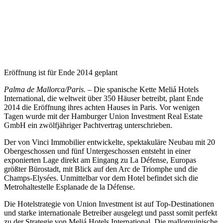
Eröffnung ist für Ende 2014 geplant
Palma de Mallorca/Paris.
– Die spanische Kette Meliá Hotels
International, die welt­weit über 350 Häu­ser betreibt, plant Ende
2014 die Eröff­nung ihres achten Hauses in Paris. Vor wenigen
Tagen wurde mit der Hamburger Union Investment Real Estate
GmbH ein zwölfjähriger Pachtvertrag unter­schrieben.
Der von Vinci Immobilier entwickelte, spektakuläre Neubau mit 20
Obergeschos­sen und fünf Untergeschossen entsteht in einer
exponierten Lage direkt am Eingang zu La Défense, Europas
größter Bürostadt, mit Blick auf den Arc de Triomphe und die
Champs-Elysées. Unmittelbar vor dem Hotel befindet sich die
Metrohaltestelle Esplanade de la Défense.
Die Hotelstrategie von Union In­vestment ist auf Top-Destinatio­nen
und starke internationale Betreiber ausgelegt und passt somit perfekt
zu der Strategie von Meliá Hotels International. Die mallorquinische