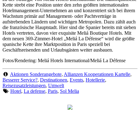
Kette strebt eine Position unter den zehn größten internationalen
Hotelmanagement-Unternehmen an und konzentriert sich bei ihrem
Wachstum primär auf Management- oder Pachtverträge in
aufstrebenden Ländern und wichtigen Metropolen. Dazu zählt auch
die französische Hauptstadt. Hier sind die Spanier bereits mit sieben
Hotels vertreten, davon vier exquisite Meliá Boutique Hotels. Mit
dem neuen 369-Zimmer-Hotel „Meliá La Défense“ wird die größte
spanische Kette ihre Marktposition in Paris speziell bei
Geschäftsreisenden und Urlaubsgästen weiter ausbauen.
Fotos/Rendering: Meliá Hotels International/Meliá La Défense
Aktionen Sonderangebote
,
Allianzen Kooperationen Kartelle
,
Besserer Service?
,
Destinationen
,
Events
,
Hotellerie
,
Reisezusatzleistungen
,
Umwelt
Hotel
,
La defense
,
Paris
,
Sol Melia