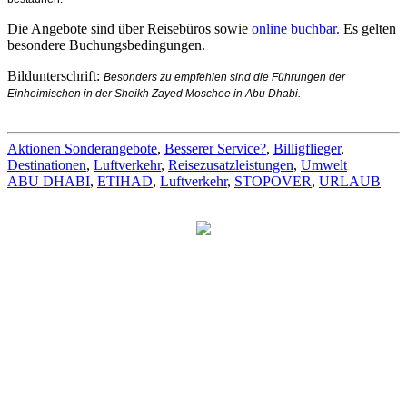
Die Angebote sind über Reisebüros sowie
online buchbar.
Es gelten
besondere Buchungsbedingungen.
Bildunterschrift:
Besonders zu empfehlen sind die Führungen der
Einheimischen in der Sheikh Zayed Moschee in Abu Dhabi.
Aktionen Sonderangebote
,
Besserer Service?
,
Billigflieger
,
Destinationen
,
Luftverkehr
,
Reisezusatzleistungen
,
Umwelt
ABU DHABI
,
ETIHAD
,
Luftverkehr
,
STOPOVER
,
URLAUB