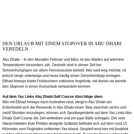
DEN URLAUB MIT EINEM STOPOVER IN ABU DHABI
VEREDELN
Abu Dhabi – In den Monaten Februar und März ist das Warten auf wärmere
Temperaturen besonders zäh. Deshalb sind in dieser Zeit bei
Sonnenhungrigen vor allem Fernreiseziele beliebt. Wer weit weg möchte, ist
jedoch lange unterwegs und muss häufig einen Zwischenstopp einlegen.
Etihad Airways bietet Frühbuchern exklusive Angebote, mit denen sie bereits
den Stopover in einen Kurzurlaub verwandeln können.
Auf dem Yas Links Abu Dhabi Golf Course Abschläge üben
Wer mit Etihad Airways nach Australien reist, steigt in Abu Dhabi um.
Entscheidet sich der Reisende in Abu Dhabi einen Stop zwischen sechs und
zwölf Stunden einzulegen, können sich Sportbegeisterte auf dem Yas Links Abu
Dhabi Golf Course die Zeit vertreiben und ein paar Bälle schlagen. Der vom
Stararchitekten Kyle Phillips designte Golfplatz befindet sich auf dem rund 15
Kilometer vom Flughafen entfernten Yas Island. Gespielt wird hier mit Ausblick