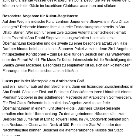
auf das glänzende Wasser des Arabischen Golfs. Bevor die Reise weiter geht,
können sich die Gäste im luxuriösen Clubhaus ausruhen und stärken.
Besondere Angebote für Kultur-Begeisterte
Auf dem Weg ins indische Kulturzentrum Jaipur eine Stippvisite in Abu Dhabi
einlegen? Reisende können ihre kulturelle Entdeckungstour bereits in Abu
Dhabi starten. Wer sich für einen zweitägigen Aufenthalt entscheidet, erhält
beim Essential Abu Dhabi Stopover in ausgewählten Hotels die erste
Übernachtung kostenfrei und die zweite zu einer besonders attraktiven Rate.
Darüber hinaus beinhaltet dieses Stopover-Paket verschiedene 2in1-Angebote
mit speziellen Konditionen – zum Beispiel für den Besuch der Yas Waterworld
oder der Ferrari World. Ein Muss für Kultur-Interessierte ist die Besichtigung der
Sheikh Zayed Moschee. Besonders zu empfehlen ist es, sich den kostenlosen
Führungen der Einheimischen anzuschließen.
Luxus pur in der Metropole am Arabischen Golf
Erst ein Traumurlaub auf den Seychellen, dann ein luxuriöser Zwischenstopp in
Abu Dhabi. Gäste der First und Business Class können ihren Urlaub mit einem
Premium Stopover in der schillernden Metropole am Arabischen Golf veredeln.
Für First Class-Reisende beinhaltet das Angebot zwei kostenfreie
Übernachtungen in einem Fünf Sterne-Hotel, Business Class-Reisende
erhalten eine freie Übernachtung. Zu den angebotenen Häusern zählt zum
Beispiel das Jumeirah at Etihad Towers Hotel. Im 74. Stockwerk befindet sich
das Restaurant Observation Deck at 300. Bei einem Glas Wein oder dem
Nachmittagstee können Besucher die atemberaubende Kulisse der Stadt
bestaunen.