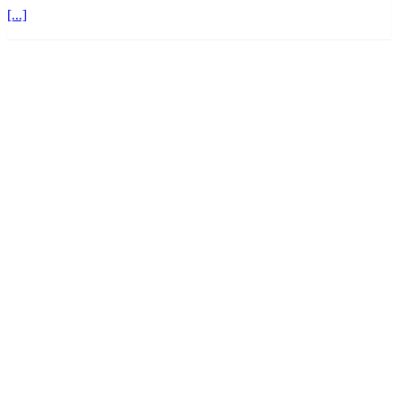
[...]