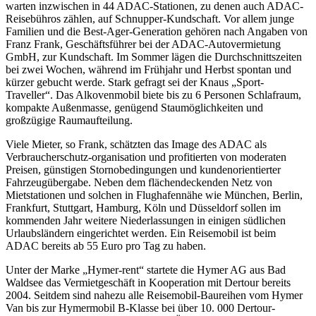
warten inzwischen in 44 ADAC-Stationen, zu denen auch ADAC-
Reisebühros zählen, auf Schnupper-Kundschaft. Vor allem junge
Familien und die Best-Ager-Generation gehören nach Angaben von
Franz Frank, Geschäftsführer bei der ADAC-Autovermietung
GmbH, zur Kundschaft. Im Sommer lägen die Durchschnittszeiten
bei zwei Wochen, während im Frühjahr und Herbst spontan und
kürzer gebucht werde. Stark gefragt sei der Knaus „Sport-
Traveller“. Das Alkovenmobil biete bis zu 6 Personen Schlafraum,
kompakte Außenmasse, genügend Staumöglichkeiten und
großzügige Raumaufteilung.
Viele Mieter, so Frank, schätzten das Image des ADAC als
Verbraucherschutz-organisation und profitierten von moderaten
Preisen, günstigen Stornobedingungen und kundenorientierter
Fahrzeugübergabe. Neben dem flächendeckenden Netz von
Mietstationen und solchen in Flughafennähe wie München, Berlin,
Frankfurt, Stuttgart, Hamburg, Köln und Düsseldorf sollen im
kommenden Jahr weitere Niederlassungen in einigen südlichen
Urlaubsländern eingerichtet werden. Ein Reisemobil ist beim
ADAC bereits ab 55 Euro pro Tag zu haben.
Unter der Marke „Hymer-rent“ startete die Hymer AG aus Bad
Waldsee das Vermietgeschäft in Kooperation mit Dertour bereits
2004. Seitdem sind nahezu alle Reisemobil-Baureihen vom Hymer
Van bis zur Hymermobil B-Klasse bei über 10. 000 Dertour-