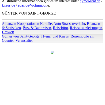
Ausführliche Informationen gibt es im Internet unter
hymer-rent.de
/
knaus.de
/
adac.de/Wohnmobil
e.
GÜNTER VON SAINT-GEORGE
Allianzen Kooperationen Kartelle
,
Auto Strassenverkehr
,
Bilanzen
& Statistiken
,
Bus- & Bahnreisen
,
Reisebüro
,
Reisezusatzleistungen
,
Umwelt
Günter von Saint-George
,
Hymer und Knaus
,
Reisemobile am
Counter
,
Veranstalter