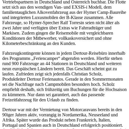
Vertriebspartnern in Deutschland und Österreich buchbar. Die Flotte
setzt sich aus den wendigen Van- und EXSIS-i Modell, dem
familientauglichen Alkovenfahrzeug aus der Hymer Camp-Baureihe
und integrierten Luxusmobilen der B-Klasse zusammen. Alle
Fahrzeuge, so Hymer-Sprecher Ralf Torresin seien nicht älter als
zwei Jahre und verfügten über Extras wie Fahrradträger und
Markisen. Zudem gingen die Reisemobile mit vergleichbaren
Konditionen der Mitbewerber, vollkaskoversichert und ohne
Kilometerbeschränkung an den Kunden.
Fahrzeugkontingente können in jedem Dertour-Reisebüro innerhalb
des Programms „Feriencamper“ abgerufen werden. Hierfür stehen
rund 900 Fahrzeuge an 44 Stationen in Deutschland und weiteren
neun europäischen Ländern bereit. Das Geschäft scheint gut zu
laufen. Zufrieden zeigt sich jedenfalls Christian Scholz,
Produktleiter Dertour Ferienautos. Gerade in den Sommermonaten
sei die Nachfrage nach Campmobilen besonders hoch. Scholz
empfiehlt deshalb, sich frühzeitig um Buchungen für die Hochsaison
zu kümmern. Nur dann sei garantiert, auch das passende
Freizeitfahrzeug für den Urlaub zu finden.
Dertour war mit der Vermietung von Motorcaravans bereits in den
90iger Jahren aktiv, vorrangig in Nordamerika, Neuseeland und
Afrika. Später wurde das Produkt neben Frankreich, Italien,
Portugal und Spanien auch in Deutschland erfolgreich positioniert.