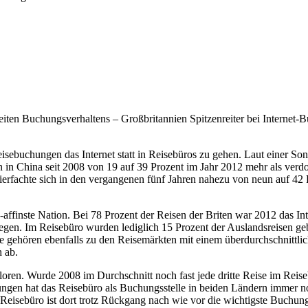
iten Buchungsverhaltens – Großbritannien Spitzenreiter bei Internet-B
ebuchungen das Internet statt in Reisebüros zu gehen. Laut einer So
n in China seit 2008 von 19 auf 39 Prozent im Jahr 2012 mehr als verdop
ierfachte sich in den vergangenen fünf Jahren nahezu von neun auf 42
ne-affinste Nation. Bei 78 Prozent der Reisen der Briten war 2012 das 
egen. Im Reisebüro wurden lediglich 15 Prozent der Auslandsreisen ge
de gehören ebenfalls zu den Reisemärkten mit einem überdurchschnittl
h ab.
loren. Wurde 2008 im Durchschnitt noch fast jede dritte Reise im Reis
ngen hat das Reisebüro als Buchungsstelle in beiden Ländern immer no
Reisebüro ist dort trotz Rückgang nach wie vor die wichtigste Buchungs