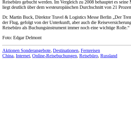
Reisebüro gebucht werden. Im Vergleich zu 2008 behauptet es seine M
liegt deutlich über dem westeuropäischen Durchschnitt von 21 Prozen
Dr. Martin Buck, Direktor Travel & Logistics Messe Berlin „Der Trend 
der Flug, gefolgt von der Unterkunft, aber auch die Reiseversicherun
Reisebüro als Buchungsinstrument immer noch eine wichtige Rolle.“
Foto: Edgar Delmont
Aktionen Sonderangebote
,
Destinationen
,
Fernreisen
China
,
Internet
,
Online-Reisebuchungen
,
Reisebüro
,
Russland