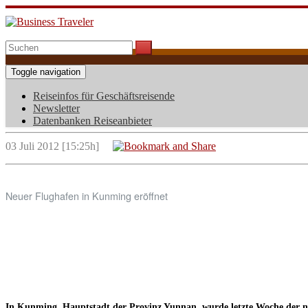
Toggle navigation
Reiseinfos für Geschäftsreisende
Neuer Flughafen in Kunming eröf
Newsletter
Datenbanken Reiseanbieter
03 Juli 2012 [15:25h]
Neuer Flughafen in Kunming eröffnet
In Kunming, Hauptstadt der Provinz Yunnan, wurde letzte Woche der ne