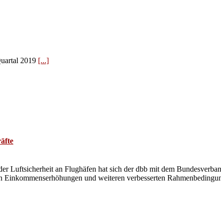
Quartal 2019
[...]
äfte
n der Luftsicherheit an Flughäfen hat sich der dbb mit dem Bundesverb
nun in Einkommenserhöhungen und weiteren verbesserten Rahmenbedingun