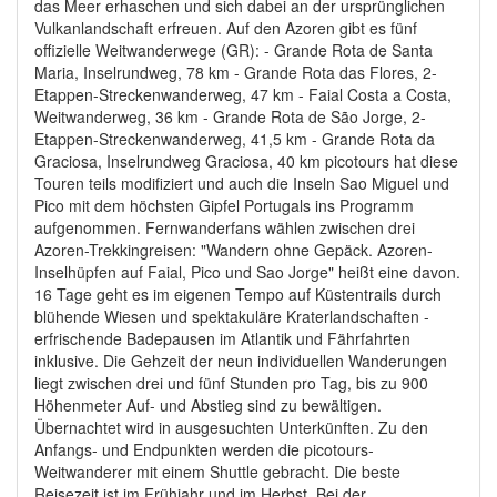
das Meer erhaschen und sich dabei an der ursprünglichen
Vulkanlandschaft erfreuen. Auf den Azoren gibt es fünf
offizielle Weitwanderwege (GR): - Grande Rota de Santa
Maria, Inselrundweg, 78 km - Grande Rota das Flores, 2-
Etappen-Streckenwanderweg, 47 km - Faial Costa a Costa,
Weitwanderweg, 36 km - Grande Rota de São Jorge, 2-
Etappen-Streckenwanderweg, 41,5 km - Grande Rota da
Graciosa, Inselrundweg Graciosa, 40 km picotours hat diese
Touren teils modifiziert und auch die Inseln Sao Miguel und
Pico mit dem höchsten Gipfel Portugals ins Programm
aufgenommen. Fernwanderfans wählen zwischen drei
Azoren-Trekkingreisen: "Wandern ohne Gepäck. Azoren-
Inselhüpfen auf Faial, Pico und Sao Jorge" heißt eine davon.
16 Tage geht es im eigenen Tempo auf Küstentrails durch
blühende Wiesen und spektakuläre Kraterlandschaften -
erfrischende Badepausen im Atlantik und Fährfahrten
inklusive. Die Gehzeit der neun individuellen Wanderungen
liegt zwischen drei und fünf Stunden pro Tag, bis zu 900
Höhenmeter Auf- und Abstieg sind zu bewältigen.
Übernachtet wird in ausgesuchten Unterkünften. Zu den
Anfangs- und Endpunkten werden die picotours-
Weitwanderer mit einem Shuttle gebracht. Die beste
Reisezeit ist im Frühjahr und im Herbst. Bei der