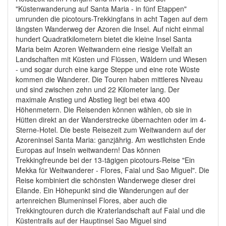
"Küstenwanderung auf Santa Maria - in fünf Etappen"
umrunden die picotours-Trekkingfans in acht Tagen auf dem
längsten Wanderweg der Azoren die Insel. Auf nicht einmal
hundert Quadratkilometern bietet die kleine Insel Santa
Maria beim Azoren Weitwandern eine riesige Vielfalt an
Landschaften mit Küsten und Flüssen, Wäldern und Wiesen
- und sogar durch eine karge Steppe und eine rote Wüste
kommen die Wanderer. Die Touren haben mittleres Niveau
und sind zwischen zehn und 22 Kilometer lang. Der
maximale Anstieg und Abstieg liegt bei etwa 400
Höhenmetern. Die Reisenden können wählen, ob sie in
Hütten direkt an der Wanderstrecke übernachten oder im 4-
Sterne-Hotel. Die beste Reisezeit zum Weitwandern auf der
Azoreninsel Santa Maria: ganzjährig. Am westlichsten Ende
Europas auf Inseln weitwandern! Das können
Trekkingfreunde bei der 13-tägigen picotours-Reise "Ein
Mekka für Weitwanderer - Flores, Faial und Sao Miguel". Die
Reise kombiniert die schönsten Wanderwege dieser drei
Eilande. Ein Höhepunkt sind die Wanderungen auf der
artenreichen Blumeninsel Flores, aber auch die
Trekkingtouren durch die Kraterlandschaft auf Faial und die
Küstentrails auf der Hauptinsel Sao Miguel sind