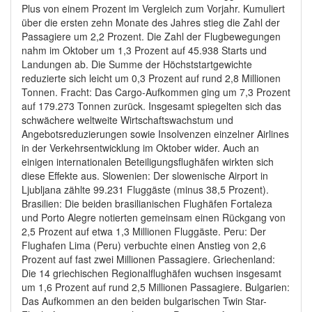
Plus von einem Prozent im Vergleich zum Vorjahr. Kumuliert
über die ersten zehn Monate des Jahres stieg die Zahl der
Passagiere um 2,2 Prozent. Die Zahl der Flugbewegungen
nahm im Oktober um 1,3 Prozent auf 45.938 Starts und
Landungen ab. Die Summe der Höchststartgewichte
reduzierte sich leicht um 0,3 Prozent auf rund 2,8 Millionen
Tonnen. Fracht: Das Cargo-Aufkommen ging um 7,3 Prozent
auf 179.273 Tonnen zurück. Insgesamt spiegelten sich das
schwächere weltweite Wirtschaftswachstum und
Angebotsreduzierungen sowie Insolvenzen einzelner Airlines
in der Verkehrsentwicklung im Oktober wider. Auch an
einigen internationalen Beteiligungsflughäfen wirkten sich
diese Effekte aus. Slowenien: Der slowenische Airport in
Ljubljana zählte 99.231 Fluggäste (minus 38,5 Prozent).
Brasilien: Die beiden brasilianischen Flughäfen Fortaleza
und Porto Alegre notierten gemeinsam einen Rückgang von
2,5 Prozent auf etwa 1,3 Millionen Fluggäste. Peru: Der
Flughafen Lima (Peru) verbuchte einen Anstieg von 2,6
Prozent auf fast zwei Millionen Passagiere. Griechenland:
Die 14 griechischen Regionalflughäfen wuchsen insgesamt
um 1,6 Prozent auf rund 2,5 Millionen Passagiere. Bulgarien:
Das Aufkommen an den beiden bulgarischen Twin Star-