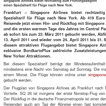
Singapore Airlines bietet rechtzeitig zum Frühlingsbeginn
einen Spezialtarif für Flüge nach New York.
Frankfurt – Singapore Airlines bietet rechtzeit
Spezialtarif für Flüge nach New York. Ab 419 Euro 
Reisende jetzt einen Hin- und Rückflug mit Singapore
und die ersten warmen Tage des Jahres im Central P
ab sofort bis zum 23. März 2011 gebucht werden, Abfl
13. April 2011 und wieder vom 24. April 2011 bis 31. 
diesem attraktiven Flugangebot bietet Singapore Air
exklusive BordkartePlus zahlreiche Zusatzleistung
New Yorker Attraktionen.
Bei diesem Spezialtarif beträgt der Mindestaufenth
mindestens eine Nacht von Samstag auf Sonntag. Die max
einem Monat. Die Flüge können online unter
singapore
gebucht werden.
Der Flugplan von Singapore Airlines ab Frankfurt nach 
Vorteile. SQ 26 ist morgens der erste Nonstop-Flug von
Der Rückflug in die deutsche Finanzmetropole ist einer de
Reisenden auch am Tag der Abreise einen fast komple