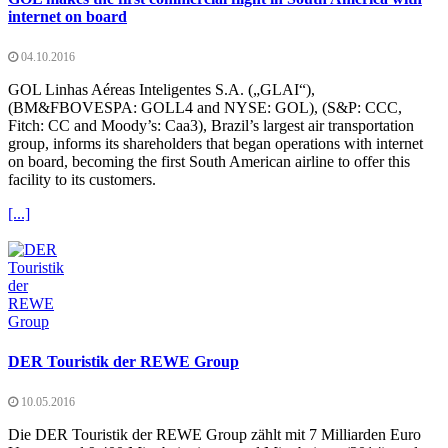
internet on board
04.10.2016
GOL Linhas Aéreas Inteligentes S.A. („GLAI“),
(BM&FBOVESPA: GOLL4 and NYSE: GOL), (S&P: CCC,
Fitch: CC and Moody’s: Caa3), Brazil’s largest air transportation
group, informs its shareholders that began operations with internet
on board, becoming the first South American airline to offer this
facility to its customers.
[...]
DER Touristik der REWE Group
10.05.2016
Die DER Touristik der REWE Group zählt mit 7 Milliarden Euro