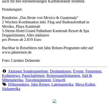
auch für ihre kilometerlangen Karibikstrände berühmt.
Preisbeispiel:
Rundreise „Das Beste von Mexico & Guatemala“
2 Wochen Kombination inkl. Flug und Badeaufenthalt in
Mexiko, Playa Kantenah
5-Sterne-Hotel Grand Palladium Kantenah Resort & Spa
Doppelzimmer, Alles inklusive
pro Person ab 2.819 Euro
Buchbar in Reisebüros mit Jahn Reisen-Programm oder auf
www.jahnreisen.de
Foto: Carstino Delmonte
Aktionen Sonderangebote
,
Destinationen
,
Events
,
Fernreisen
,
Kulturnews
,
Pauschalreisen
,
Reisezusatzleistungen
,
Süd &
Mittelamerika
,
Travelequipment
,
Umwelt
Höhepunkten
,
Jahn Reisen
,
Lateinamerika
,
Maya-Kultur
,
Südamerika