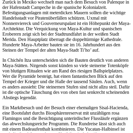
Zurück in Mexiko wechselt man nach dem Besuch von Palenque in
der Hafenstadt Campeche in die spanische Kolonialzeit.
Befestigungsanlagen mit meterdicken Mauern sollten die wichtige
Handelsstadt vor Piratenüberfällen schützen. Uxmal mit
Nonnenviereck und Gouverneurspalast ist ein Höhepunkt der Maya-
Architektur. Die Verquickung von Maya-Kultur und spanischen
Eroberern zeigt sich bei der Stadtrundfahrt in der weißen Stadt
Merida. Den Hauptplatz überragt die doppeltürmige Kathedrale.
Hunderte Maya-Arbeiter bauten sie im 16. Jahrhundert aus den
Steinen der Tempel der alten Maya-Stadt Ti’ho’ auf.
In Chichén Itza unterscheiden sich die Bauten deutlich von anderen
Maya-Stätten. Nirgends sonst künden so viele steinerne Totenköpfe
von blutigen Ritualen wie am Rand des riesigen Ballspielplatzes.
Wer die Pyramide besteigt, hat einen fantastischen Blick auf den
Tempel der Krieger und die Halle der tausend Säulen. Auch, wenn
es anders aussieht: Die steinernen Stufen sind nicht allzu steil. Dafür
ist die optische Täuschung des von oben fast senkrecht scheinenden
Abstiegs legendär.
Ein Marktbesuch und der Besuch einer ehemaligen Sisal-Hacienda,
eine Bootsfahrt durchs Biosphärenreservat mit unzähligen rosa
Flamingos und die Besichtigung unterirdischer Flussläufe ergänzen
das abwechslungsreiche Programm. Die Rundreise lässt sich auch
mit einem Badeaufenthalt kombinieren. Die Yucatan-Halbinsel ist