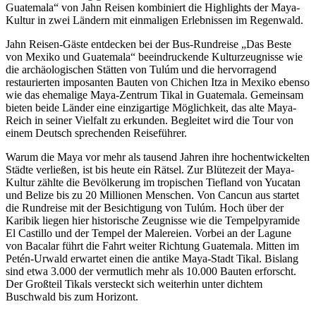
Guatemala“ von Jahn Reisen kombiniert die Highlights der Maya-
Kultur in zwei Ländern mit einmaligen Erlebnissen im Regenwald.
Jahn Reisen-Gäste entdecken bei der Bus-Rundreise „Das Beste
von Mexiko und Guatemala“ beeindruckende Kulturzeugnisse wie
die archäologischen Stätten von Tulúm und die hervorragend
restaurierten imposanten Bauten von Chichen Itza in Mexiko ebenso
wie das ehemalige Maya-Zentrum Tikal in Guatemala. Gemeinsam
bieten beide Länder eine einzigartige Möglichkeit, das alte Maya-
Reich in seiner Vielfalt zu erkunden. Begleitet wird die Tour von
einem Deutsch sprechenden Reiseführer.
Warum die Maya vor mehr als tausend Jahren ihre hochentwickelten
Städte verließen, ist bis heute ein Rätsel. Zur Blütezeit der Maya-
Kultur zählte die Bevölkerung im tropischen Tiefland von Yucatan
und Belize bis zu 20 Millionen Menschen. Von Cancun aus startet
die Rundreise mit der Besichtigung von Tulúm. Hoch über der
Karibik liegen hier historische Zeugnisse wie die Tempelpyramide
El Castillo und der Tempel der Malereien. Vorbei an der Lagune
von Bacalar führt die Fahrt weiter Richtung Guatemala. Mitten im
Petén-Urwald erwartet einen die antike Maya-Stadt Tikal. Bislang
sind etwa 3.000 der vermutlich mehr als 10.000 Bauten erforscht.
Der Großteil Tikals versteckt sich weiterhin unter dichtem
Buschwald bis zum Horizont.