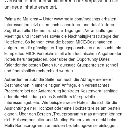
Web­seite einen übersichtlicheren Look verpasst und sie
um neue Inhalte erweitert.
Palma de Mallorca – Unter www.melia.com/meetings erhalten
Interessenten jetzt einen noch schnelleren und detaillierteren
Zugriff auf alle Themen rund um Tagungen, Veranstaltungen,
Meetings und Incentives sowie die Nachhaltig­keitsstrategie der
Hotelkette. So können etwa die besten MICE-Destinationen
aufgerufen, die günstigsten Tagungspauschalen durchsucht, ein
komplettes MICE-Verzeichnis mit allen techni­schen Angaben der
Hotels heruntergeladen, oder über den Opportunity Dates
Kalender die besten Daten für günstige Gruppenreisen schnell
und übersichtlich recherchiert werden.
Außerdem er­laubt die Seite nun auch die Abfrage mehrerer
Destinationen in einer einzigen Anfrage, ein ver­einfachtes
Procedere bei der Anforderung kon­kreter Kostenvoranschläge
oder die Einbindung eines Suchfilters für spezielle
Interessensgebiete. Wie beispielsweise Hotels, die sich für die
Ausrichtung einer Hochzeit oder eine Hochzeitsreise am besten
eignen. Über den Bereich „Treueprogramm mas amigos“ können
sich Reiseveranstalter und Meeting Planer zudem direkt beim
Meliá Bonus­programm anmelden beziehungsweise einloggen.