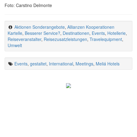
Foto: Carstino Delmonte
Aktionen Sonderangebote
,
Allianzen Kooperationen
Kartelle
,
Besserer Service?
,
Destinationen
,
Events
,
Hotellerie
,
Reiseveranstalter
,
Reisezusatzleistungen
,
Travelequipment
,
Umwelt
Events
,
gestaltet
,
International
,
Meetings
,
Meliá Hotels