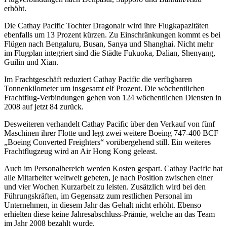
erhöht.
Die Cathay Pacific Tochter Dragonair wird ihre Flugkapazitäten
ebenfalls um 13 Prozent kürzen. Zu Einschränkungen kommt es bei
Flügen nach Bengaluru, Busan, Sanya und Shanghai. Nicht mehr
im Flugplan integriert sind die Städte Fukuoka, Dalian, Shenyang,
Guilin und Xian.
Im Frachtgeschäft reduziert Cathay Pacific die verfügbaren
Tonnenkilometer um insgesamt elf Prozent. Die wöchentlichen
Frachtflug-Verbindungen gehen von 124 wöchentlichen Diensten in
2008 auf jetzt 84 zurück.
Desweiteren verhandelt Cathay Pacific über den Verkauf von fünf
Maschinen ihrer Flotte und legt zwei weitere Boeing 747-400 BCF
„Boeing Converted Freighters“ vorübergehend still. Ein weiteres
Frachtflugzeug wird an Air Hong Kong geleast.
Auch im Personalbereich werden Kosten gespart. Cathay Pacific hat
alle Mitarbeiter weltweit gebeten, je nach Position zwischen einer
und vier Wochen Kurzarbeit zu leisten. Zusätzlich wird bei den
Führungskräften, im Gegensatz zum restlichen Personal im
Unternehmen, in diesem Jahr das Gehalt nicht erhöht. Ebenso
erhielten diese keine Jahresabschluss-Prämie, welche an das Team
im Jahr 2008 bezahlt wurde.