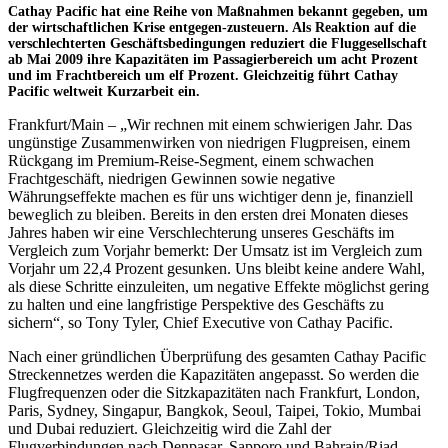
Cathay Pacific hat eine Reihe von Maßnahmen bekannt gegeben, um
der wirtschaftlichen Krise entgegen-zusteuern. Als Reaktion auf die
verschlechterten Geschäftsbedingungen reduziert die Fluggesellschaft
ab Mai 2009 ihre Kapazitäten im Passagierbereich um acht Prozent
und im Frachtbereich um elf Prozent. Gleichzeitig führt Cathay
Pacific weltweit Kurzarbeit ein.
Frankfurt/Main – „Wir rechnen mit einem schwierigen Jahr. Das
ungünstige Zusammenwirken von niedrigen Flugpreisen, einem
Rückgang im Premium-Reise-Segment, einem schwachen
Frachtgeschäft, niedrigen Gewinnen sowie negative
Währungseffekte machen es für uns wichtiger denn je, finanziell
beweglich zu bleiben. Bereits in den ersten drei Monaten dieses
Jahres haben wir eine Verschlechterung unseres Geschäfts im
Vergleich zum Vorjahr bemerkt: Der Umsatz ist im Vergleich zum
Vorjahr um 22,4 Prozent gesunken. Uns bleibt keine andere Wahl,
als diese Schritte einzuleiten, um negative Effekte möglichst gering
zu halten und eine langfristige Perspektive des Geschäfts zu
sichern“, so Tony Tyler, Chief Executive von Cathay Pacific.
Nach einer gründlichen Überprüfung des gesamten Cathay Pacific
Streckennetzes werden die Kapazitäten angepasst. So werden die
Flugfrequenzen oder die Sitzkapazitäten nach Frankfurt, London,
Paris, Sydney, Singapur, Bangkok, Seoul, Taipei, Tokio, Mumbai
und Dubai reduziert. Gleichzeitig wird die Zahl der
Flugverbindungen nach Denpasar, Sapporo und Bahrain/Riad