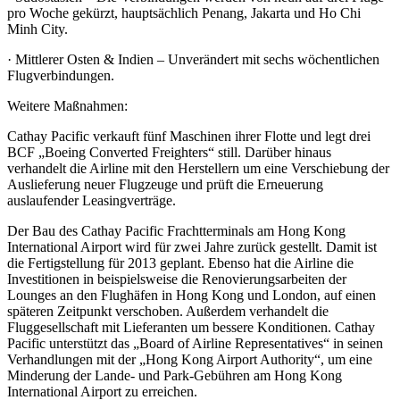
pro Woche gekürzt, hauptsächlich Penang, Jakarta und Ho Chi
Minh City.
· Mittlerer Osten & Indien – Unverändert mit sechs wöchentlichen
Flugverbindungen.
Weitere Maßnahmen:
Cathay Pacific verkauft fünf Maschinen ihrer Flotte und legt drei
BCF „Boeing Converted Freighters“ still. Darüber hinaus
verhandelt die Airline mit den Herstellern um eine Verschiebung der
Auslieferung neuer Flugzeuge und prüft die Erneuerung
auslaufender Leasingverträge.
Der Bau des Cathay Pacific Frachtterminals am Hong Kong
International Airport wird für zwei Jahre zurück gestellt. Damit ist
die Fertigstellung für 2013 geplant. Ebenso hat die Airline die
Investitionen in beispielsweise die Renovierungsarbeiten der
Lounges an den Flughäfen in Hong Kong und London, auf einen
späteren Zeitpunkt verschoben. Außerdem verhandelt die
Fluggesellschaft mit Lieferanten um bessere Konditionen. Cathay
Pacific unterstützt das „Board of Airline Representatives“ in seinen
Verhandlungen mit der „Hong Kong Airport Authority“, um eine
Minderung der Lande- und Park-Gebühren am Hong Kong
International Airport zu erreichen.