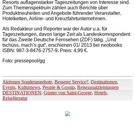
Resorts auflagenstarker Tageszeitungen von Interesse sind.
Zum Themenspektrum zählen auch Berichte über
Produktneuheiten und Angebote führender Veranstalter,
Hotelketten, Airline- und Kreuzfahrtunternehmen.
Als Redakteur und Reporter war der Autor u.a. für
Tageszeitungen, davon lange Zeit als Landeskorrespondent
für das Zweite Deutsche Fernsehen (ZDF) tätig.
„
Und
tschüss, mach’s gut“, erschienen 01/ 2013 bei neobooks
ISBN: 987-3-8476-2757-9. Preis: 4,99 €.
Foto: pressepool/gg
Aktionen Sonderangebote
,
Besserer Service?
,
Destinationen
,
Events
,
Kulturnews
,
People & Gossip
,
Reisezusatzleistungen
DESTINATIONEN
,
Günter von Saint-George
,
Hotels
,
Reiseliteratur