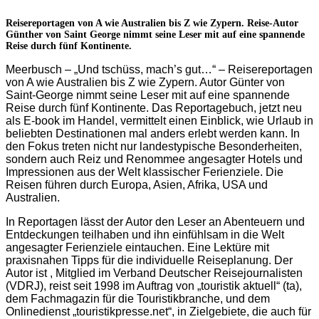
Reisereportagen von A wie Australien bis Z wie Zypern. Reise-Autor
Günther von Saint George nimmt seine Leser mit auf eine spannende
Reise durch fünf Kontinente.
Meerbusch – „Und tschüss, mach’s gut…“ –
Reisereportagen
von A wie Australien bis Z wie Zypern.
Autor Günter von
Saint-George nimmt seine Leser mit auf eine spannende
Reise durch fünf Kontinente. Das Reportagebuch, jetzt neu
als E-book im Handel, vermittelt einen Einblick, wie Urlaub in
beliebten Destinationen mal anders erlebt werden kann. In
den Fokus treten nicht nur landestypische Besonderheiten,
sondern auch Reiz und Renommee angesagter Hotels und
Impressionen aus der Welt klassischer Ferienziele. Die
Reisen führen durch Europa, Asien, Afrika, USA und
Australien.
In Reportagen lässt der Autor den Leser an Abenteuern und
Entdeckungen teilhaben und ihn einfühlsam in die Welt
angesagter Ferienziele eintauchen. Eine Lektüre mit
praxisnahen Tipps für die individuelle Reiseplanung. Der
Autor ist , Mitglied im Verband Deutscher Reisejournalisten
(VDRJ), reist seit 1998 im Auftrag von „touristik aktuell“ (ta),
dem Fachmagazin für die Touristikbranche, und dem
Onlinedienst „touristikpresse.net“, in Zielgebiete, die auch für