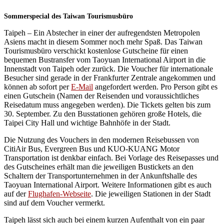
Sommerspecial des Taiwan Tourismusbüro
Taipeh – Ein Abstecher in einer der aufregendsten Metropolen
Asiens macht in diesem Sommer noch mehr Spaß. Das Taiwan
Tourismusbüro verschickt kostenlose Gutscheine für einen
bequemen Bustransfer vom Taoyuan International Airport in die
Innenstadt von Taipeh oder zurück. Die Voucher für internationale
Besucher sind gerade in der Frankfurter Zentrale angekommen und
können ab sofort per
E-Mail
angefordert werden. Pro Person gibt es
einen Gutschein (Namen der Reisenden und voraussichtliches
Reisedatum muss angegeben werden). Die Tickets gelten bis zum
30. September. Zu den Busstationen gehören große Hotels, die
Taipei City Hall und wichtige Bahnhöfe in der Stadt.
Die Nutzung des Vouchers in den modernen Reisebussen von
CitiAir Bus, Evergreen Bus und KUO-KUANG Motor
Transportation ist denkbar einfach. Bei Vorlage des Reisepasses und
des Gutscheines erhält man die jeweiligen Bustickets an den
Schaltern der Transportunternehmen in der Ankunftshalle des
Taoyuan International Airport. Weitere Informationen gibt es auch
auf der
Flughafen-Webseite
. Die jeweiligen Stationen in der Stadt
sind auf dem Voucher vermerkt.
Taipeh lässt sich auch bei einem kurzen Aufenthalt von ein paar