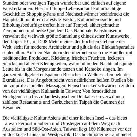
Stunden oder wenigen Tagen wunderbar und einfach auf eigene
Faust erkunden. Hier trifft hippe Lebensart auf kulturträchtige
Geschichte: Shopping-Fans und Nachtschwärmer beeindruckt die
Hauptstadt mit ihrem Lifestyle-Faktor, Kulturinteressierte und
Erholungsbedürftige treffen hier auf Tempel, althergebrachte
Zeremonien und heiße Quellen. Das Nationale Palastmuseum
verwahrt die weltweit größte Sammlung chinesischer Kunstwerke,
der Taipei 101, mit 508 Metern eines der höchsten Gebäude der
Welt, steht für moderne Architektur und gilt als das Einkaufsparadies
schlechthin. Auf den Nachtmärkten überbieten sich die Händler mit
traditionellen Produkten, Kleidung, frischen Früchten, leckeren
Snacks und allerlei Kleinigkeiten, während in den Nachtclubs junge
Leute bis in die Morgenstunde tanzen und Karaoke singen. Im
ganzen Stadtgebiet entspannen Besucher in Wellness-Tempeln der
Extraklasse. Das Angebot reicht von natürlichen heißen Quellen bis
hin zu professionellen Massagen. Feinschmecker schwärmen zudem
von der vielfältigen Kulinarik in Taiwan: Von fernöstlichen
Hochgenüssen bis zu landestypischen Delikatessen verwöhnen
zahllose Restaurants und Garküchen in Taipeh die Gaumen der
Besucher.
Die vielfältigste Kultur Asiens auf einer kleinen Insel – das bietet
Taiwan Fernosturlaubern und Umsteigern auf dem Weg nach
Australien und Süd-Ost-Asien. Taiwan liegt 160 Kilometer vor der
Südostküste Chinas im Westpazifik. Das hochmoderne Land bietet