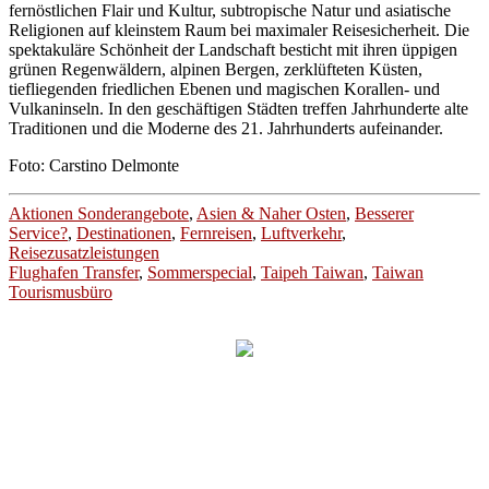
fernöstlichen Flair und Kultur, subtropische Natur und asiatische
Religionen auf kleinstem Raum bei maximaler Reisesicherheit. Die
spektakuläre Schönheit der Landschaft besticht mit ihren üppigen
grünen Regenwäldern, alpinen Bergen, zerklüfteten Küsten,
tiefliegenden friedlichen Ebenen und magischen Korallen- und
Vulkaninseln. In den geschäftigen Städten treffen Jahrhunderte alte
Traditionen und die Moderne des 21. Jahrhunderts aufeinander.
Foto: Carstino Delmonte
Aktionen Sonderangebote
,
Asien & Naher Osten
,
Besserer
Service?
,
Destinationen
,
Fernreisen
,
Luftverkehr
,
Reisezusatzleistungen
Flughafen Transfer
,
Sommerspecial
,
Taipeh Taiwan
,
Taiwan
Tourismusbüro