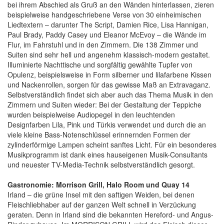
bei ihrem Abschied als Gruß an den Wänden hinterlassen, zieren
beispielweise handgeschriebene Verse von 30 einheimischen
Liedtextern – darunter The Script, Damien Rice, Lisa Hannigan,
Paul Brady, Paddy Casey und Eleanor McEvoy – die Wände im
Flur, im Fahrstuhl und in den Zimmern. Die 138 Zimmer und
Suiten sind sehr hell und angenehm klassisch-modern gestaltet.
Illuminierte Nachttische und sorgfältig gewählte Tupfer von
Opulenz, beispielsweise in Form silberner und lilafarbene Kissen
und Nackenrollen, sorgen für das gewisse Maß an Extravaganz.
Selbstverständlich findet sich aber auch das Thema Musik in den
Zimmern und Suiten wieder: Bei der Gestaltung der Teppiche
wurden beispielweise Audiopegel in den leuchtenden
Designfarben Lila, Pink und Türkis verwendet und durch die an
viele kleine Bass-Notenschlüssel erinnernden Formen der
zylinderförmige Lampen scheint sanftes Licht. Für ein besonderes
Musikprogramm ist dank eines hauseigenen Musik-Consultants
und neuester TV-Media-Technik selbstverständlich gesorgt.
Gastronomie: Morrison Grill, Halo Room und Quay 14
Irland – die grüne Insel mit den saftigen Weiden, bei denen
Fleischliebhaber auf der ganzen Welt schnell in Verzückung
geraten. Denn in Irland sind die bekannten Hereford- und Angus-