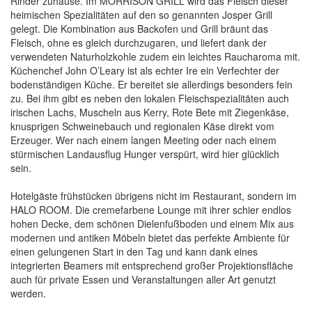
Rinder zuhause. Im MORRISON GRILL wird das Fleisch dieser
heimischen Spezialitäten auf den so genannten Josper Grill
gelegt. Die Kombination aus Backofen und Grill bräunt das
Fleisch, ohne es gleich durchzugaren, und liefert dank der
verwendeten Naturholzkohle zudem ein leichtes Raucharoma mit.
Küchenchef John O’Leary ist als echter Ire ein Verfechter der
bodenständigen Küche. Er bereitet sie allerdings besonders fein
zu. Bei ihm gibt es neben den lokalen Fleischspezialitäten auch
irischen Lachs, Muscheln aus Kerry, Rote Bete mit Ziegenkäse,
knusprigen Schweinebauch und regionalen Käse direkt vom
Erzeuger. Wer nach einem langen Meeting oder nach einem
stürmischen Landausflug Hunger verspürt, wird hier glücklich
sein.
Hotelgäste frühstücken übrigens nicht im Restaurant, sondern im
HALO ROOM. Die cremefarbene Lounge mit ihrer schier endlos
hohen Decke, dem schönen Dielenfußboden und einem Mix aus
modernen und antiken Möbeln bietet das perfekte Ambiente für
einen gelungenen Start in den Tag und kann dank eines
integrierten Beamers mit entsprechend großer Projektionsfläche
auch für private Essen und Veranstaltungen aller Art genutzt
werden.