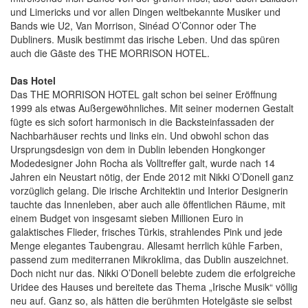
und Limericks und vor allen Dingen weltbekannte Musiker und
Bands wie U2, Van Morrison, Sinéad O’Connor oder The
Dubliners. Musik bestimmt das irische Leben. Und das spüren
auch die Gäste des THE MORRISON HOTEL.
Das Hotel
Das THE MORRISON HOTEL galt schon bei seiner Eröffnung
1999 als etwas Außergewöhnliches. Mit seiner modernen Gestalt
fügte es sich sofort harmonisch in die Backsteinfassaden der
Nachbarhäuser rechts und links ein. Und obwohl schon das
Ursprungsdesign von dem in Dublin lebenden Hongkonger
Modedesigner John Rocha als Volltreffer galt, wurde nach 14
Jahren ein Neustart nötig, der Ende 2012 mit Nikki O’Donell ganz
vorzüglich gelang. Die irische Architektin und Interior Designerin
tauchte das Innenleben, aber auch alle öffentlichen Räume, mit
einem Budget von insgesamt sieben Millionen Euro in
galaktisches Flieder, frisches Türkis, strahlendes Pink und jede
Menge elegantes Taubengrau. Allesamt herrlich kühle Farben,
passend zum mediterranen Mikroklima, das Dublin auszeichnet.
Doch nicht nur das. Nikki O’Donell belebte zudem die erfolgreiche
Uridee des Hauses und bereitete das Thema „Irische Musik“ völlig
neu auf. Ganz so, als hätten die berühmten Hotelgäste sie selbst