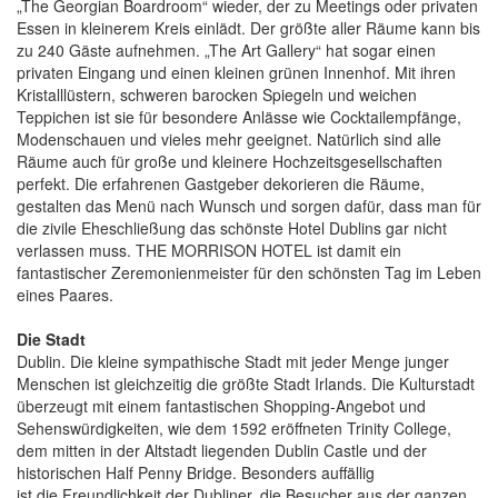
„The Georgian Boardroom“ wieder, der zu Meetings oder privaten
Essen in kleinerem Kreis einlädt. Der größte aller Räume kann bis
zu 240 Gäste aufnehmen. „The Art Gallery“ hat sogar einen
privaten Eingang und einen kleinen grünen Innenhof. Mit ihren
Kristalllüstern, schweren barocken Spiegeln und weichen
Teppichen ist sie für besondere Anlässe wie Cocktailempfänge,
Modenschauen und vieles mehr geeignet. Natürlich sind alle
Räume auch für große und kleinere Hochzeitsgesellschaften
perfekt. Die erfahrenen Gastgeber dekorieren die Räume,
gestalten das Menü nach Wunsch und sorgen dafür, dass man für
die zivile Eheschließung das schönste Hotel Dublins gar nicht
verlassen muss. THE MORRISON HOTEL ist damit ein
fantastischer Zeremonienmeister für den schönsten Tag im Leben
eines Paares.
Die Stadt
Dublin. Die kleine sympathische Stadt mit jeder Menge junger
Menschen ist gleichzeitig die größte Stadt Irlands. Die Kulturstadt
überzeugt mit einem fantastischen Shopping-Angebot und
Sehenswürdigkeiten, wie dem 1592 eröffneten Trinity College,
dem mitten in der Altstadt liegenden Dublin Castle und der
historischen Half Penny Bridge. Besonders auffällig
ist die Freundlichkeit der Dubliner, die Besucher aus der ganzen