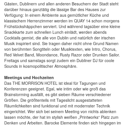
Gästen, Dublinern und allen anderen Besuchern der Stadt steht
darüber hinaus ganztätig die lässige Bar des Hauses zur
Verfügung: In einem Ambiente aus gemütlicher Küche und
klassischem Herrenzimmer werden im QUAY 14 schon morgens
Frühstückshäppchen serviert. Und während tagsüber eine kleine
Snackkarte zum schnellen Lunch einlädt, werden abends
Cocktails gemixt, die alle von Dublin und natürlich der irischen
Musik inspiriert sind. Sie tragen daher nicht ohne Grund Namen
von berühmten Songtiteln oder Musiktexten, wie Intro, Chorus,
Red Velvet Band, Moondance, Rusty Razor oder Drunken Sailor.
Freitags und samstags sorgt zudem ein Dubliner DJ für coole
Sounds in kosmopolitischer Atmosphäre.
Meetings und Hochzeiten
Das THE MORRISON HOTEL ist ideal für Tagungen und
Konferenzen geeignet. Egal, wie intim oder wie groß das
Brainstorming ausfällt, es gibt sieben Räume verschiedener
Größen. Die größtenteils mit Tageslicht ausgestatteten
Räumlichkeiten sind funktional und mit modernster Technik
eingerichtet. Wer sich bei seinem Meeting von nichts ablenken
lassen möchte, der hat im stylish weißen „Printworks“ Platz zum
Denken und Arbeiten. Barocke Elemente finden sich hingegen im