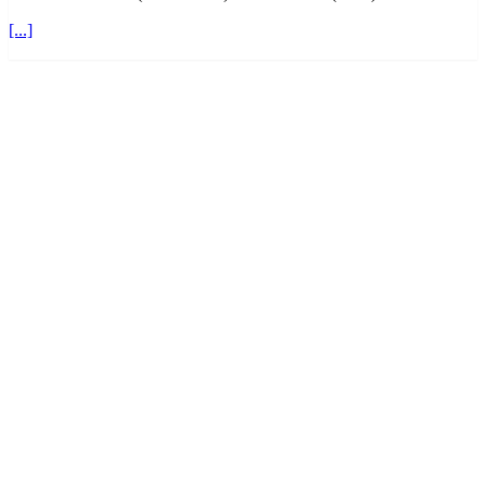
[...]