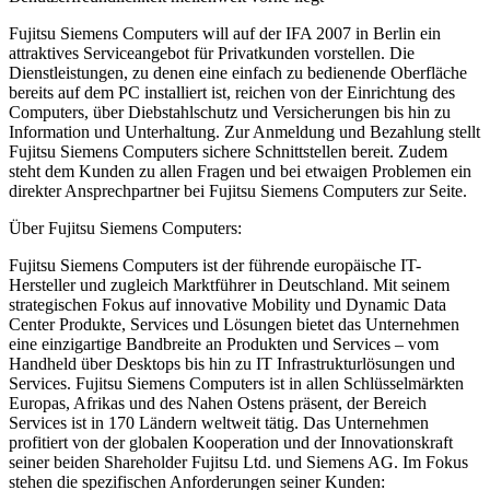
Fujitsu Siemens Computers will auf der IFA 2007 in Berlin ein
attraktives Serviceangebot für Privatkunden vorstellen. Die
Dienstleistungen, zu denen eine einfach zu bedienende Oberfläche
bereits auf dem PC installiert ist, reichen von der Einrichtung des
Computers, über Diebstahlschutz und Versicherungen bis hin zu
Information und Unterhaltung. Zur Anmeldung und Bezahlung stellt
Fujitsu Siemens Computers sichere Schnittstellen bereit. Zudem
steht dem Kunden zu allen Fragen und bei etwaigen Problemen ein
direkter Ansprechpartner bei Fujitsu Siemens Computers zur Seite.
Über Fujitsu Siemens Computers:
Fujitsu Siemens Computers ist der führende europäische IT-
Hersteller und zugleich Marktführer in Deutschland. Mit seinem
strategischen Fokus auf innovative Mobility und Dynamic Data
Center Produkte, Services und Lösungen bietet das Unternehmen
eine einzigartige Bandbreite an Produkten und Services – vom
Handheld über Desktops bis hin zu IT Infrastrukturlösungen und
Services. Fujitsu Siemens Computers ist in allen Schlüsselmärkten
Europas, Afrikas und des Nahen Ostens präsent, der Bereich
Services ist in 170 Ländern weltweit tätig. Das Unternehmen
profitiert von der globalen Kooperation und der Innovationskraft
seiner beiden Shareholder Fujitsu Ltd. und Siemens AG. Im Fokus
stehen die spezifischen Anforderungen seiner Kunden: