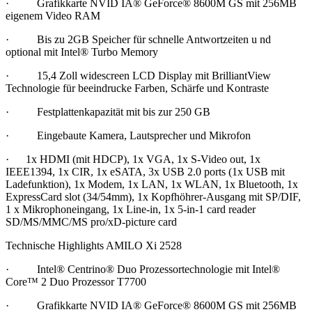
· Grafikkarte NVID IA® GeForce® 8600M GS mit 256MB
eigenem Video RAM
· Bis zu 2GB Speicher für schnelle Antwortzeiten u nd
optional mit Intel® Turbo Memory
· 15,4 Zoll widescreen LCD Display mit BrilliantView
Technologie für beeindrucke Farben, Schärfe und Kontraste
· Festplattenkapazität mit bis zur 250 GB
· Eingebaute Kamera, Lautsprecher und Mikrofon
· 1x HDMI (mit HDCP), 1x VGA, 1x S-Video out, 1x
IEEE1394, 1x CIR, 1x eSATA, 3x USB 2.0 ports (1x USB mit
Ladefunktion), 1x Modem, 1x LAN, 1x WLAN, 1x Bluetooth, 1x
ExpressCard slot (34/54mm), 1x Kopfhöhrer-Ausgang mit SP/DIF,
1 x Mikrophoneingang, 1x Line-in, 1x 5-in-1 card reader
SD/MS/MMC/MS pro/xD-picture card
Technische Highlights AMILO Xi 2528
· Intel® Centrino® Duo Prozessortechnologie mit Intel®
Core™ 2 Duo Prozessor T7700
· Grafikkarte NVID IA® GeForce® 8600M GS mit 256MB