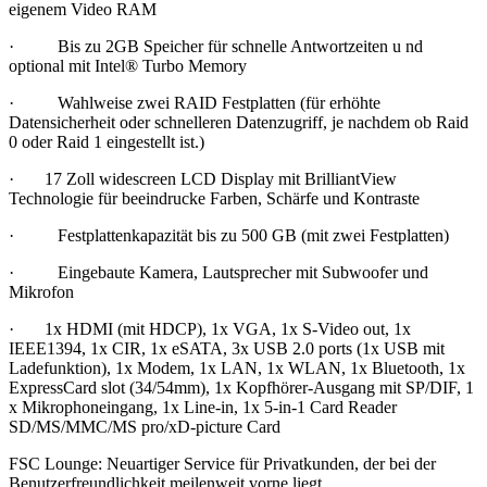
eigenem Video RAM
· Bis zu 2GB Speicher für schnelle Antwortzeiten u nd
optional mit Intel® Turbo Memory
· Wahlweise zwei RAID Festplatten (für erhöhte
Datensicherheit oder schnelleren Datenzugriff, je nachdem ob Raid
0 oder Raid 1 eingestellt ist.)
· 17 Zoll widescreen LCD Display mit BrilliantView
Technologie für beeindrucke Farben, Schärfe und Kontraste
· Festplattenkapazität bis zu 500 GB (mit zwei Festplatten)
· Eingebaute Kamera, Lautsprecher mit Subwoofer und
Mikrofon
· 1x HDMI (mit HDCP), 1x VGA, 1x S-Video out, 1x
IEEE1394, 1x CIR, 1x eSATA, 3x USB 2.0 ports (1x USB mit
Ladefunktion), 1x Modem, 1x LAN, 1x WLAN, 1x Bluetooth, 1x
ExpressCard slot (34/54mm), 1x Kopfhörer-Ausgang mit SP/DIF, 1
x Mikrophoneingang, 1x Line-in, 1x 5-in-1 Card Reader
SD/MS/MMC/MS pro/xD-picture Card
FSC Lounge: Neuartiger Service für Privatkunden, der bei der
Benutzerfreundlichkeit meilenweit vorne liegt