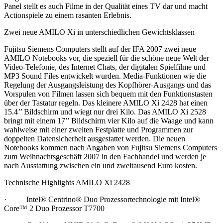
Panel stellt es auch Filme in der Qualität eines TV dar und macht
Actionspiele zu einem rasanten Erlebnis.
Zwei neue AMILO Xi in unterschiedlichen Gewichtsklassen
Fujitsu Siemens Computers stellt auf der IFA 2007 zwei neue
AMILO Notebooks vor, die speziell für die schöne neue Welt der
Video-Telefonie, des Internet Chats, der digitalen Spielfilme und
MP3 Sound Files entwickelt wurden. Media-Funktionen wie die
Regelung der Ausgangsleistung des Kopfhörer-Ausgangs und das
Vorspulen von Filmen lassen sich bequem mit den Funktionstasten
über der Tastatur regeln. Das kleinere AMILO Xi 2428 hat einen
15.4’’ Bildschirm und wiegt nur drei Kilo. Das AMILO Xi 2528
bringt mit einem 17’’ Bildschirm vier Kilo auf die Waage und kann
wahlweise mit einer zweiten Festplatte und Programmen zur
doppelten Datensicherheit ausgestattet werden. Die neuen
Notebooks kommen nach Angaben von Fujitsu Siemens Computers
zum Weihnachtsgeschäft 2007 in den Fachhandel und werden je
nach Ausstattung zwischen ein und zweitausend Euro kosten.
Technische Highlights AMILO Xi 2428
· Intel® Centrino® Duo Prozessortechnologie mit Intel®
Core™ 2 Duo Prozessor T7700