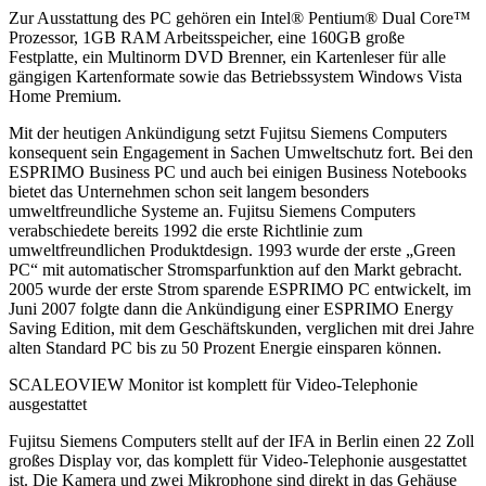
Zur Ausstattung des PC gehören ein Intel® Pentium® Dual Core™
Prozessor, 1GB RAM Arbeitsspeicher, eine 160GB große
Festplatte, ein Multinorm DVD Brenner, ein Kartenleser für alle
gängigen Kartenformate sowie das Betriebssystem Windows Vista
Home Premium.
Mit der heutigen Ankündigung setzt Fujitsu Siemens Computers
konsequent sein Engagement in Sachen Umweltschutz fort. Bei den
ESPRIMO Business PC und auch bei einigen Business Notebooks
bietet das Unternehmen schon seit langem besonders
umweltfreundliche Systeme an. Fujitsu Siemens Computers
verabschiedete bereits 1992 die erste Richtlinie zum
umweltfreundlichen Produktdesign. 1993 wurde der erste „Green
PC“ mit automatischer Stromsparfunktion auf den Markt gebracht.
2005 wurde der erste Strom sparende ESPRIMO PC entwickelt, im
Juni 2007 folgte dann die Ankündigung einer ESPRIMO Energy
Saving Edition, mit dem Geschäftskunden, verglichen mit drei Jahre
alten Standard PC bis zu 50 Prozent Energie einsparen können.
SCALEOVIEW Monitor ist komplett für Video-Telephonie
ausgestattet
Fujitsu Siemens Computers stellt auf der IFA in Berlin einen 22 Zoll
großes Display vor, das komplett für Video-Telephonie ausgestattet
ist. Die Kamera und zwei Mikrophone sind direkt in das Gehäuse