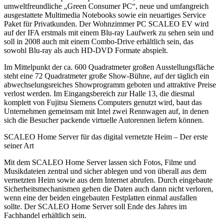
umweltfreundliche „Green Consumer PC“, neue und umfangreich
ausgestattete Multimedia Notebooks sowie ein neuartiges Service
Paket für Privatkunden. Der Wohnzimmer PC SCALEO EV wird
auf der IFA erstmals mit einem Blu-ray Laufwerk zu sehen sein und
soll in 2008 auch mit einem Combo-Drive erhältlich sein, das
sowohl Blu-ray als auch HD-DVD Formate abspielt.
Im Mittelpunkt der ca. 600 Quadratmeter großen Ausstellungsfläche
steht eine 72 Quadratmeter große Show-Bühne, auf der täglich ein
abwechselungsreiches Showprogramm geboten und attraktive Preise
verlost werden. Im Eingangsbereich zur Halle 13, die diesmal
komplett von Fujitsu Siemens Computers genutzt wird, baut das
Unternehmen gemeinsam mit Intel zwei Rennwagen auf, in denen
sich die Besucher packende virtuelle Autorennen liefern können.
SCALEO Home Server für das digital vernetzte Heim – Der erste
seiner Art
Mit dem SCALEO Home Server lassen sich Fotos, Filme und
Musikdateien zentral und sicher ablegen und von überall aus dem
vernetzten Heim sowie aus dem Internet abrufen. Durch eingebaute
Sicherheitsmechanismen gehen die Daten auch dann nicht verloren,
wenn eine der beiden eingebauten Festplatten einmal ausfallen
sollte. Der SCALEO Home Server soll Ende des Jahres im
Fachhandel erhältlich sein.