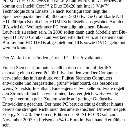
PC SCALEO Evi 2565 mit Blu-ray Laufwerk vor. Als Prozessor
kommt ein Intel® Core™ 2 Duo E6x20 mit Intel® Viiv™
Technologie zum Einsatz. Je nach Konfiguration liegt die
Speicherkapazität bei 250, 360 oder 500 GB. Die Grafikkarte ATI
HD 2600pro ist mit einer HDMI-Schnittstelle ausgestattet. Auf der
IFA wird der Wohnzimmer PC erstmalig mit einem Blu-ray
Laufwerk zu sehen sein. In 2008 sollen dann auch Modelle mit Blu-
ray/HD DVD Combo-Laufwerken erhältlich sein, auf denen dann
Blu-ray und HD DVDs abgespielt und CDs sowie DVDs gebrannt
werden können.
Der Markt ist reif für den „Green PC“ für Privatkunden
Fujitsu Siemens Computers stellt in diesem Jahr auf der IFA
erstmalig einen Green PC für Privatkunden vor. Der Computer
verwendet das in Augsburg von Fujitsu Siemens Computers
entwickelte und hergestellte „grüne“ Mainboard, das besonders
wenig Schadstoffe enthält. Eine eigens entwickelte Software regelt
den Stromverbrauch so weit runter, dass vergleichsweise wenig
Energie verloren geht. Zudem wurde auf geringe Geräusch-
Entwicklung geachtet. Der neue PC berücksichtigt darüber hinaus
bereits die strengen Richtlinien des amerikanischen Umwelt Siegels
Energy Star 4.0. Die Green Edition des SCALEO PC soll zum
November 2007 zu Preisen ab 549.- Euro im Fachhandel erhältlich
sein.