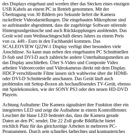
des Displays eingebaut und werden über das Stecken eines einzigen
USB Kabels an einem PC in Betrieb genommen. Mit der
Übertragung von 30 Bildern pro Sekunde liefert die Kamera
ruckelfreie Videodarstellungen. Die eingebauten Mikrophone sind
so aufeinander abgestimmt, dass die zugehörige Software störende
Hintergrundgeräusche und auch Rückkopplungen ausblendet. Das
Gerät wird zum Weihnachtsgeschäft dieses Jahres zu einem Preis
von ca. 449.- Euro in den Fachhandel kommen. Das
SCALEOVIEW Q22W-1 Display verfügt über besonders viele
Anschlüsse. So kann man neben den eingebauten PC Schnittstellen
D-Sub und DVI-D auch zahlreiche andere Unterhaltungsmedien an
das Display anschließen. Über S-Video und Composite Video
arbeiten Videorecorder und Videokameras direkt mit dem Display.
HDCP verschlüsselte Filme lassen sich wahlweise über die HDMI-
oder DVI-D Schnittestelle anschauen. Das Gerät läuft auch
problemlos mit Settop-Boxen als hochauflösendes TV-Gerät, ebenso
mit Spielekonsolen, wie der SONY PS3 oder den neuen HD-DVD
Playern.
Achtung Aufnahme: Die Kamera signalisiert ihre Funktion über ein
integriertes LED und zeigt die Aufnahme in einem Kontrollfenster.
Leuchtet die blaue LED bedeutet das, dass die Kamera gerade
Daten an den PC sendet. Die 22 Zoll große Bildfläche bietet
reichlich Platz für das gleichzeitige Arbeiten in mehreren PC-
Programmen. Durch sein schnelles farbechtes und kontrastreiches