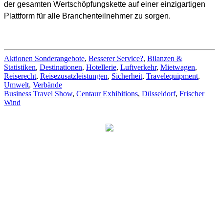
der gesamten Wertschöpfungskette auf einer einzigartigen
Plattform für alle Branchenteilnehmer zu sorgen.
Aktionen Sonderangebote
,
Besserer Service?
,
Bilanzen &
Statistiken
,
Destinationen
,
Hotellerie
,
Luftverkehr
,
Mietwagen
,
Reiserecht
,
Reisezusatzleistungen
,
Sicherheit
,
Travelequipment
,
Umwelt
,
Verbände
Business Travel Show
,
Centaur Exhibitions
,
Düsseldorf
,
Frischer
Wind