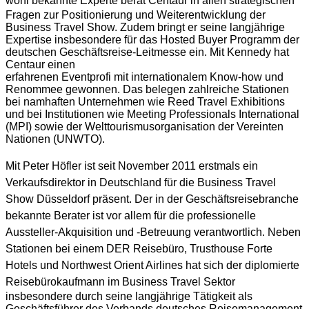
wohl bekannte Experte berät Centaur
in allen strategischen
Fragen zur Positionierung und Weiterentwicklung der
Business Travel Show. Zudem bringt er seine langjährige
Expertise insbesondere für das Hosted Buyer Programm der
deutschen Geschäftsreise-Leitmesse ein. Mit Kennedy hat
Centaur einen
erfahrenen Eventprofi mit internationalem Know-how und
Renommee gewonnen. Das belegen zahlreiche Stationen
bei namhaften Unternehmen wie Reed Travel Exhibitions
und bei Institutionen wie Meeting Professionals International
(MPI) sowie der Welttourismusorganisation der Vereinten
Nationen (UNWTO).
Mit Peter Höfler ist seit November 2011 erstmals ein
Verkaufsdirektor in Deutschland für die Business Travel
Show Düsseldorf präsent. Der in der Geschäftsreisebranche
bekannte Berater ist vor allem für die professionelle
Aussteller-Akquisition und -Betreuung verantwortlich. Neben
Stationen bei einem DER Reisebüro, Trusthouse Forte
Hotels und Northwest Orient Airlines hat sich der diplomierte
Reisebürokaufmann im Business Travel
Sektor
insbesondere durch seine langjährige Tätigkeit als
Geschäftsführer des Verbands deutsches Reisemanagement