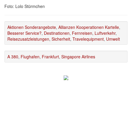
Foto: Lolo Stürmchen
Aktionen Sonderangebote
,
Allianzen Kooperationen Kartelle
,
Besserer Service?
,
Destinationen
,
Fernreisen
,
Luftverkehr
,
Reisezusatzleistungen
,
Sicherheit
,
Travelequipment
,
Umwelt
A 380
,
Flughafen
,
Frankfurt
,
Singapore Airlines