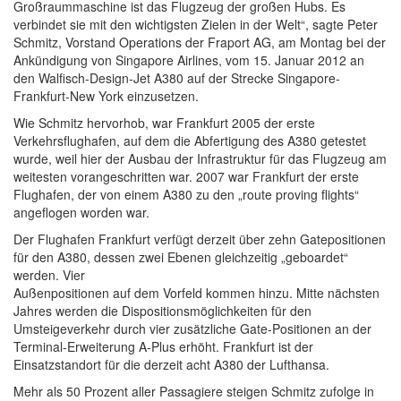
Großraummaschine ist das Flugzeug der großen Hubs. Es
verbindet sie mit den wichtigsten Zielen in der Welt“, sagte Peter
Schmitz, Vorstand Operations der Fraport AG, am Montag bei der
Ankündigung von Singapore Airlines, vom 15. Januar 2012 an
den Walfisch-Design-Jet A380 auf der Strecke Singapore-
Frankfurt-New York einzusetzen.
Wie Schmitz hervorhob, war Frankfurt 2005 der erste
Verkehrsflughafen, auf dem die Abfertigung des A380 getestet
wurde, weil hier der Ausbau der Infrastruktur für das Flugzeug am
weitesten vorangeschritten war. 2007 war Frankfurt der erste
Flughafen, der von einem A380 zu den „route proving flights“
angeflogen worden war.
Der Flughafen Frankfurt verfügt derzeit über zehn Gatepositionen
für den A380, dessen zwei Ebenen gleichzeitig „geboardet“
werden. Vier
Außenpositionen auf dem Vorfeld kommen hinzu. Mitte nächsten
Jahres werden die Dispositionsmöglichkeiten für den
Umsteigeverkehr durch vier zusätzliche Gate-Positionen an der
Terminal-Erweiterung A-Plus erhöht. Frankfurt ist der
Einsatzstandort für die derzeit acht A380 der Lufthansa.
Mehr als 50 Prozent aller Passagiere steigen Schmitz zufolge in